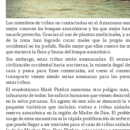
Los miembros de tribus no contactadas en el Amazonas son 
mejor conocen los bosques amazónicos y los que mejor han
sacarle provecho. Gracias al uso de plantas medicinales, y 
de la zona han logrado curar males que la propia m
occidental no ha podido. Nadie mejor que ellos conoce los m
que encierra la flora y fauna del bosque amazónico.
Sin embargo, estas tribus están amenazadas. El avanc
civilización occidental hacia sus tierras, la minería ilegal del
caza y pesca para fines comerciales, así como el comerc
transporte vienen siendo serias amenazas para las pers
estas tribus.
El etnobotánico Mark Plotkin menciona otro peligro más,
inhumano de todos: los safaris humanos que vienen desarro
en la selva peruana. En agosto de este año se denunció la 
paquetes turísticos que incluían visitas a tribus aislada
reserva amazónica en la región de Madre de Dios. El probl
surge de estos encuentros es la rápida proliferación de enfe
que puede llegar a ser mortales para el caso de tribus aisla
la de los Mashco Piro. Para Plotkin, estas visitas o aproxi