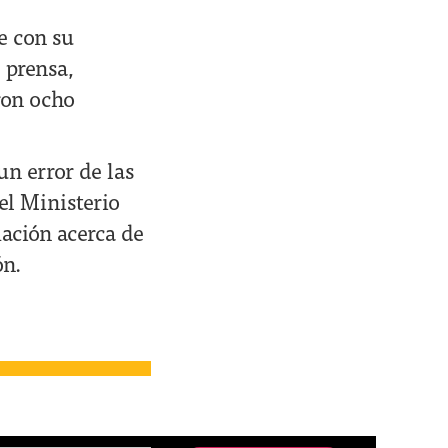
e con su
 prensa,
ron ocho
un error de las
 el Ministerio
mación acerca de
ón.