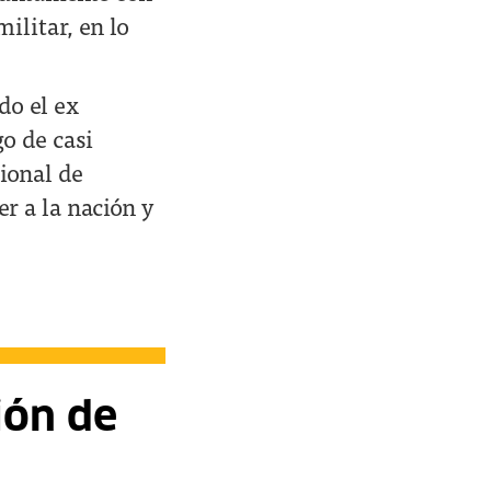
ilitar, en lo
do el ex
o de casi
cional de
r a la nación y
ión de