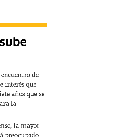
 sube
u encuentro de
de interés que
iete años que se
ara la
ense, la mayor
tá preocupado