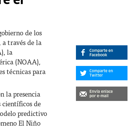
e el
gobierno de los
 a través de la
), la
érica (NOAA),
es técnicas para
n la presencia
 científicos de
odelo predictivo
nómeno El Niño