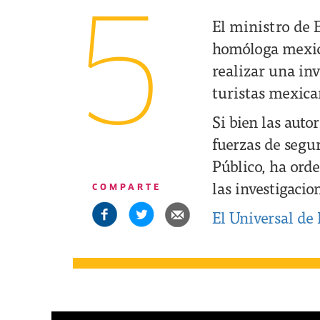
5
El ministro de 
homóloga mexica
realizar una in
turistas mexican
Si bien las auto
fuerzas de segur
Público, ha ord
las investigacio
COMPARTE
El Universal de