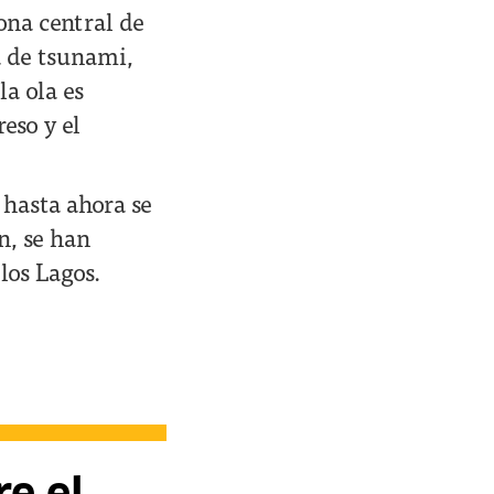
ona central de
a de tsunami,
la ola es
eso y el
 hasta ahora se
n, se han
los Lagos.