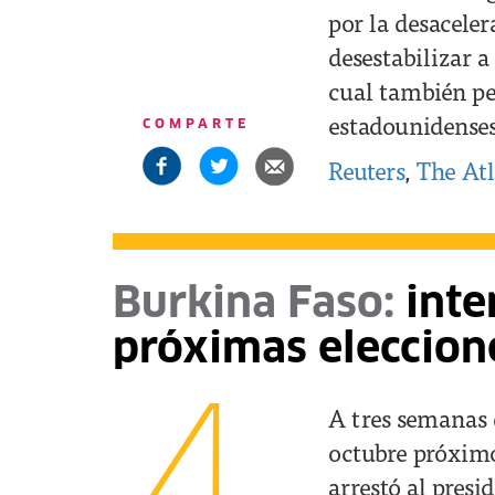
por la desaceler
desestabilizar a
cual también pe
estadounidenses
COMPARTE
Reuters
,
The Atl
Burkina Faso:
inte
próximas eleccion
A tres semanas d
octubre próximo 
arrestó al pres