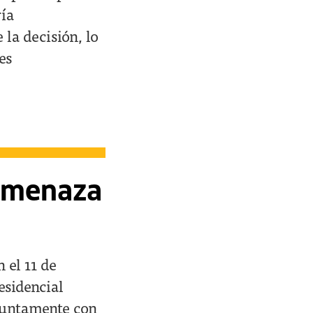
ría
 la decisión, lo
es
 amenaza
 el 11 de
esidencial
njuntamente con