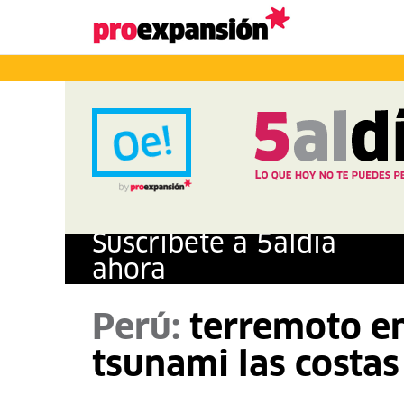
Suscríbete a
5
al
día
ahora
Perú:
terremoto en
tsunami las costa