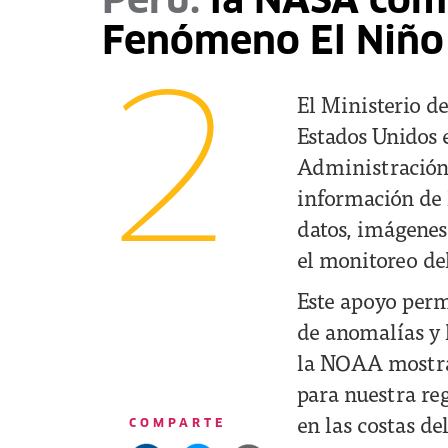
Perú:
la NASA comp
Fenómeno El Niñ
2
El Ministerio d
Estados Unidos e
Administración 
información de
datos, imágenes 
el monitoreo de
Este apoyo perm
de anomalías y l
la NOAA mostrar
para nuestra re
en las costas del
COMPARTE