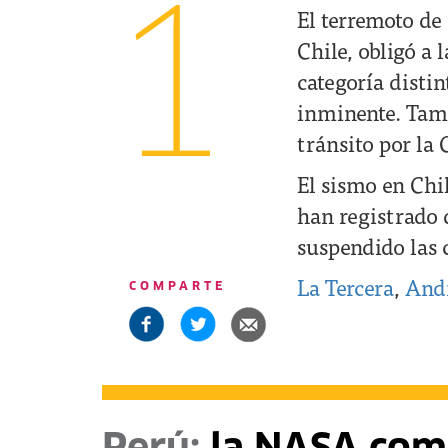
1
El terremoto de 
Chile, obligó a 
categoría distin
inminente. Tamb
tránsito por la 
El sismo en Chi
han registrado 
suspendido las c
La Tercera
,
And
COMPARTE