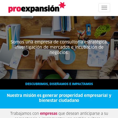
Toggle
navigat
Somos una empresa de consultoría estratégica,
investigación de mercados e incubación de
negocios.
DESCUBRIMOS, DISEÑAMOS E IMPACTAMOS
Nuestra misión es generar prosperidad empresarial y
bienestar ciudadano
Trabajamos con
empresas
que desean anticiparse a su