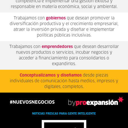
competencia e implementar una gestión exitosa y
responsable en materia económica, social y ambiental.
Trabajamos con
gobiernos
que desean promover la
diversificación productiva y el crecimiento empresarial,
atraer la inversión privada y diseñar e implementar
políticas públicas inclusivas.
Trabajamos con
emprendedores
que desean desarrollar
nuevos productos o servicios, incubar negocios y
acceder a financiamiento para consolidarlos o
expandirlos.
Conceptualizamos y diseñamos
desde piezas
individuales de comunicación hasta medios, impresos y
digitales, completos.
#NUEVOSNEGOCIOS
NOTICIAS FRESCAS PARA GENTE INTELIGENTE