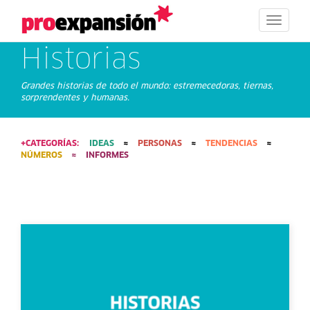
Toggle
navigat
historias
Grandes historias de todo el mundo: estremecedoras, tiernas,
sorprendentes y humanas.
+CATEGORÍAS:
IDEAS
≈
PERSONAS
≈
TENDENCIAS
≈
NÚMEROS
≈
INFORMES