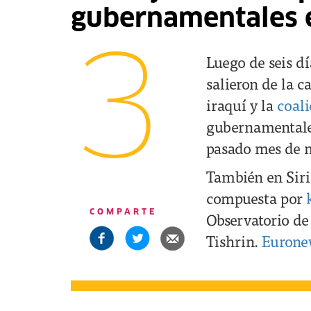
gubernamentales 
3
Luego de seis d
salieron de la c
iraquí y la
coali
gubernamentales
pasado mes de 
También en Siri
compuesta por
COMPARTE
Observatorio d
Tishrin.
Eurone