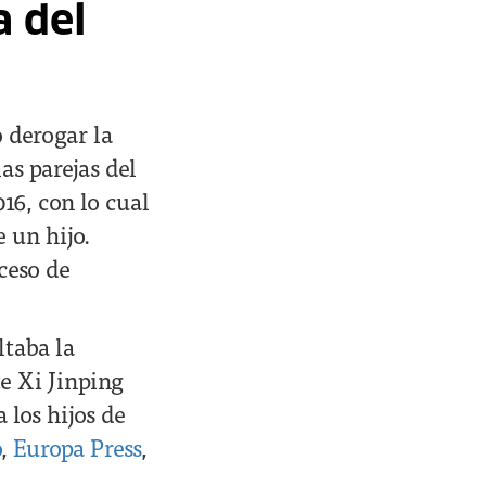
a del
 derogar la
as parejas del
16, con lo cual
 un hijo.
ceso de
ltaba la
te Xi Jinping
 los hijos de
o
,
Europa Press
,