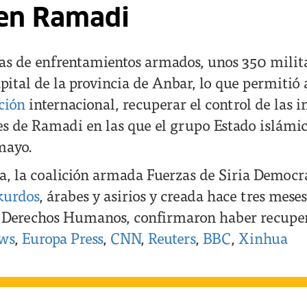
en Ramadi
ías de enfrentamientos armados, unos 350 milit
apital de la provincia de Anbar, lo que permitió a
ción
internacional, recuperar el control de las i
 de Ramadi en las que el grupo Estado islámico
mayo.
a, la coalición armada Fuerzas de Siria Democrá
kurdos
, árabes y asirios y creada hace tres meses
e Derechos Humanos, confirmaron haber recuper
ws
,
Europa Press
,
CNN
,
Reuters
,
BBC
,
Xinhua