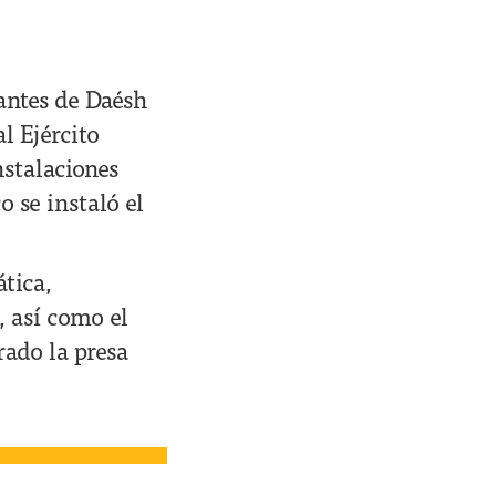
antes de Daésh
l Ejército
nstalaciones
 se instaló el
tica,
, así como el
ado la presa