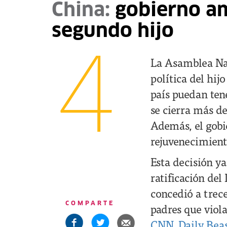
China:
gobierno amp
segundo hijo
4
La Asamblea Nac
política del hij
país puedan tene
se cierra más d
Además, el gobie
rejuvenecimient
Esta decisión ya
ratificación del
concedió a trece
COMPARTE
padres que viola
CNN
,
Daily Bea