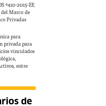
DS º410-2015-EF,
o del Marco de
ico Privadas
única para
ón privada para
vicios vinculados
ológica,
ctivos, entre
arios de