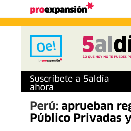
Suscríbete a
5
al
día
ahora
Perú:
aprueban re
Público Privadas 