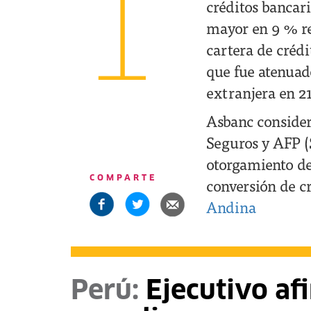
1
créditos bancari
mayor en 9 % res
cartera de créd
que fue atenuad
extranjera en 2
Asbanc consider
Seguros y AFP (
otorgamiento de 
COMPARTE
conversión de cr
Andina
Perú:
Ejecutivo af