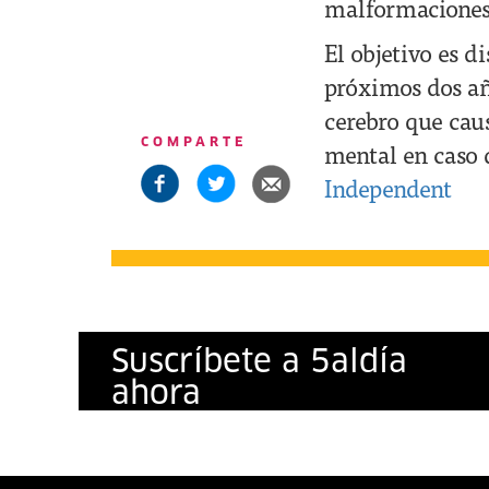
malformaciones
El objetivo es d
próximos dos añ
cerebro que cau
COMPARTE
mental en caso 
Independent
Suscríbete a
5
al
día
ahora