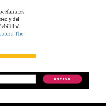
ocefalia los
neo y del
debilidad
euters
,
The
ENVIAR