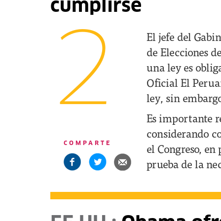
cumplirse
2
El jefe del Gabi
de Elecciones d
una ley es oblig
Oficial El Peru
ley, sin embargo
Es importante r
considerando co
COMPARTE
el Congreso, en 
prueba de la ne