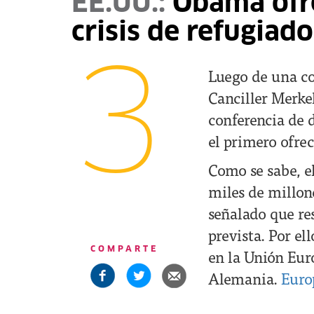
EE.UU.:
Obama ofre
crisis de refugiado
3
Luego de una co
Canciller Merkel
conferencia de d
el primero ofrec
Como se sabe, e
miles de millone
señalado que res
prevista. Por el
COMPARTE
en la Unión Eur
Alemania.
Euro