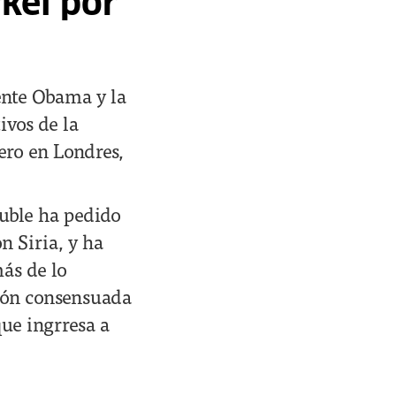
kel por
dente Obama y la
ivos de la
rero en Londres,
uble ha pedido
n Siria, y ha
más de lo
ción consensuada
ue ingrresa a