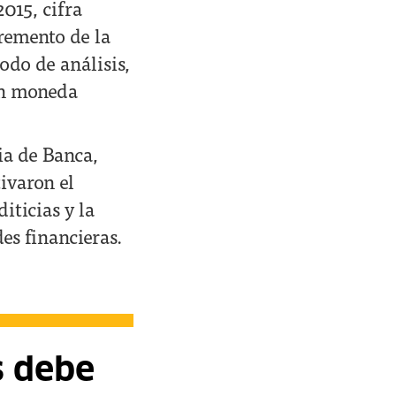
2015, cifra
cremento de la
odo de análisis,
 en moneda
ia de Banca,
ivaron el
iticias y la
des financieras.
s debe