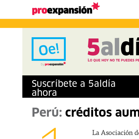
Suscríbete a
5
al
día
ahora
Perú:
créditos au
La Asociación d