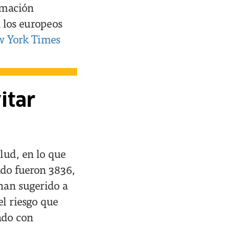
rmación
 los europeos
 York Times
itar
lud, en lo que
ado fueron 3836,
han sugerido a
el riesgo que
ado con