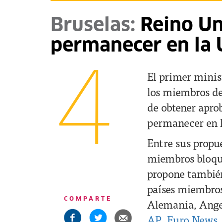
Bruselas:
Reino Un
permanecer en la 
4
El primer minis
los miembros de
de obtener apro
permanecer en 
Entre sus propue
miembros bloque
propone también 
países miembros
COMPARTE
Alemania, Angel
AP
,
Euro News