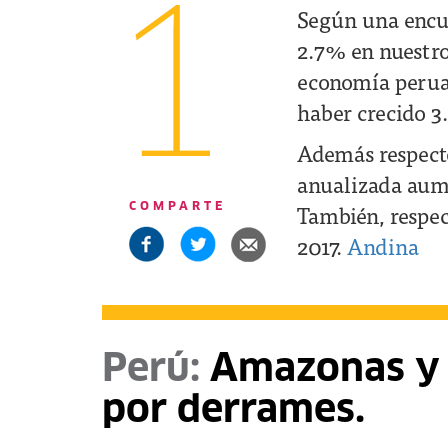
1
Según una encue
2.7% en nuestro
economía peruan
haber crecido 3
Además respecto 
anualizada aume
También, respect
COMPARTE
2017.
Andina
Perú:
Amazonas y L
por derrames.