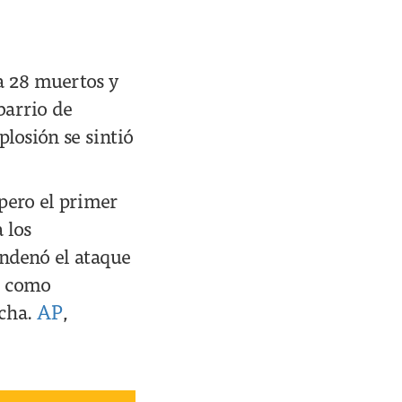
a 28 muertos y
 barrio de
losión se sintió
pero el primer
 los
ondenó el ataque
s como
ucha.
AP
,