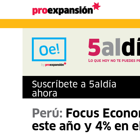
Suscríbete a
5
al
día
ahora
Perú:
Focus Econom
este año y 4% en e