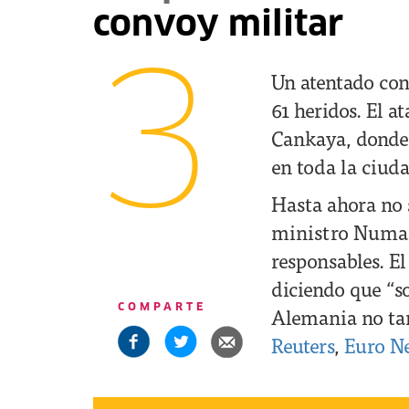
convoy militar
3
Un atentado con
61 heridos. El a
Cankaya, donde 
en toda la ciud
Hasta ahora no 
ministro Numan 
responsables. E
diciendo que “s
COMPARTE
Alemania no tar
Reuters
,
Euro N