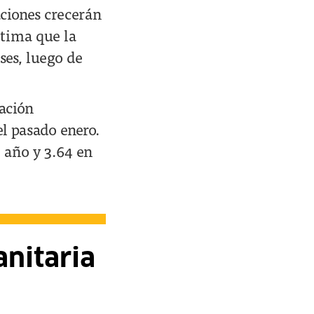
ciones crecerán
stima que la
es, luego de
lación
l pasado enero.
e año y 3.64 en
nitaria