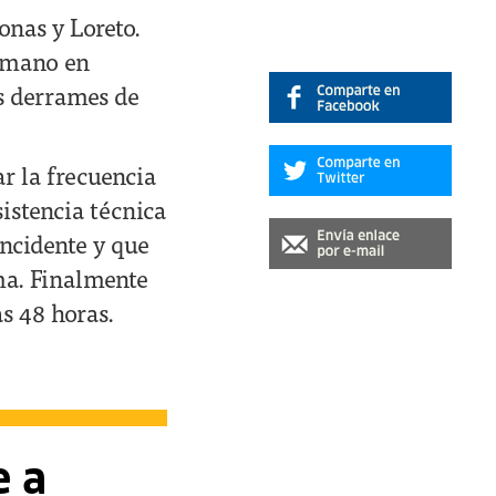
onas y Loreto.
humano en
s derrames de
r la frecuencia
sistencia técnica
incidente y que
ema. Finalmente
s 48 horas.
e a