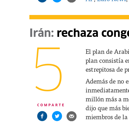
Irán:
rechaza conge
5
El plan de Arabi
plan consistía e
estrepitosa de p
Además de no es
inmediatamente 
millón más a me
dijo que más bi
COMPARTE
miembros de la 