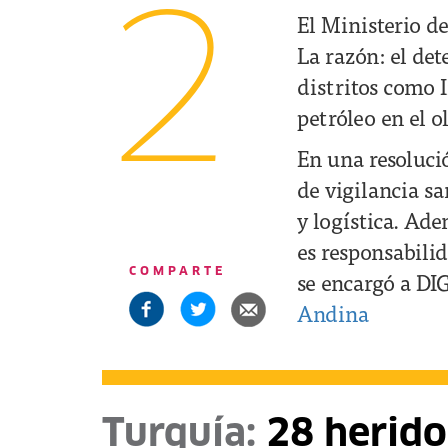
2
El Ministerio d
La razón: el de
distritos como 
petróleo en el 
En una resoluci
de vigilancia sa
y logística. Ade
es responsabili
COMPARTE
se encargó a DI
Andina
Turquía:
28 herido