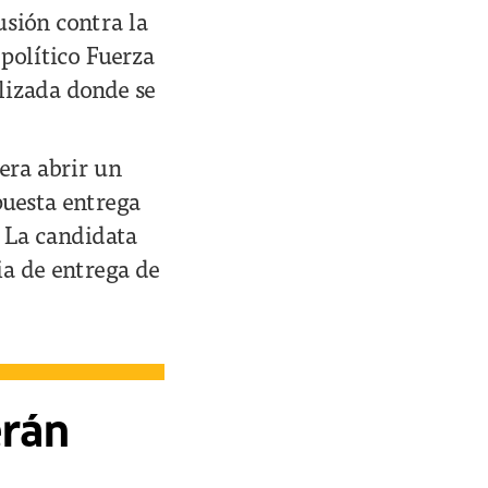
usión contra la
 político Fuerza
alizada donde se
iera abrir un
puesta entrega
. La candidata
a de entrega de
erán