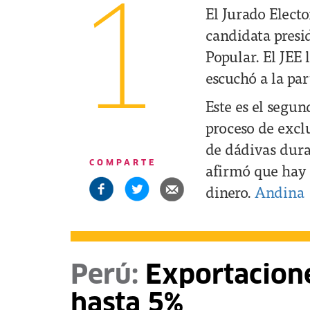
1
El Jurado Electo
candidata presid
Popular. El JEE 
escuchó a la pa
Este es el segun
proceso de excl
de dádivas duran
COMPARTE
afirmó que hay 
dinero.
Andina
Perú:
Exportacione
hasta 5%