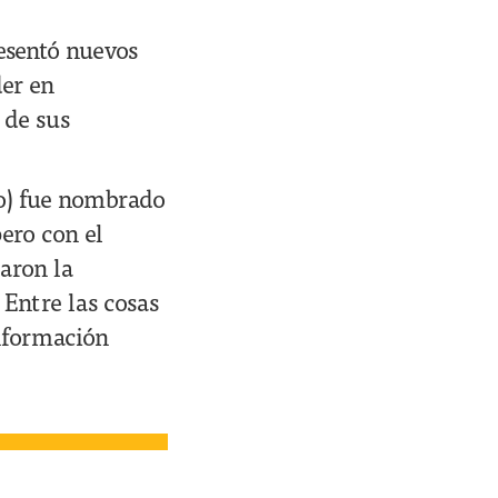
resentó nuevos
der en
 de sus
do) fue nombrado
ero con el
iaron la
 Entre las cosas
nformación