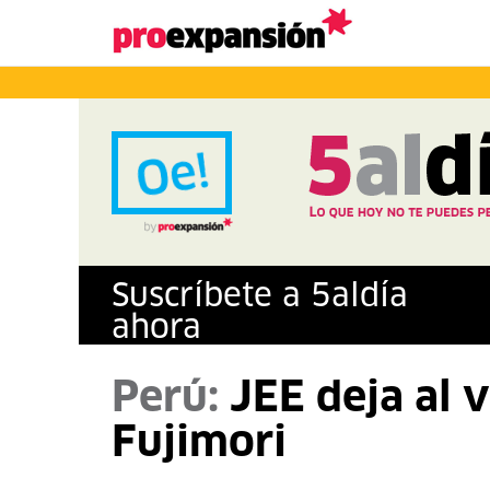
Suscríbete a
5
al
día
ahora
Perú:
JEE deja al v
Fujimori