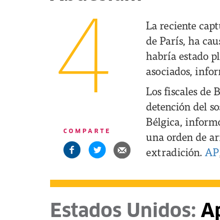
4
La reciente cap
de París, ha ca
habría estado p
asociados, info
Los fiscales de 
detención del s
Bélgica, informó
COMPARTE
una orden de arr
extradición.
AP
Estados Unidos:
Ap