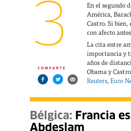
3
En el segundo dí
América, Barack
Castro. Si bien,
con afecto antes
La cita entre a
importancia y ti
años de distanc
COMPARTE
Obama y Castro 
Reuters
,
Euro N
Bélgica:
Francia es
Abdeslam