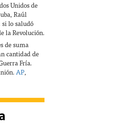
ados Unidos de
Cuba, Raúl
 si lo saludó
de la Revolución.
 es de suma
ran cantidad de
Guerra Fría.
unión.
AP
,
a