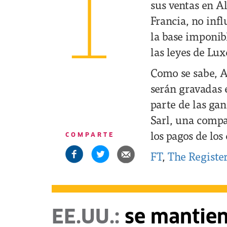
1
sus ventas en A
Francia, no infl
la base imponib
las leyes de Lu
Como se sabe, A
serán gravadas 
parte de las ga
Sarl, una compa
los pagos de los
COMPARTE
FT
,
The Register
EE.UU.:
se mantiene