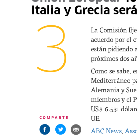
Italia y Grecia se
3
La Comisión Eje
acuerdo por el c
están pidiendo a
próximos dos añ
Como se sabe, e
Mediterráneo pa
Alemania y Sueci
miembros y el P
US$ 6.531 dólare
UE.
COMPARTE
ABC News
,
Asso