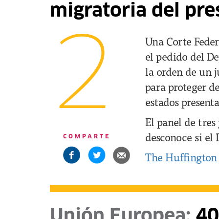
migratoria del pr
2
Una Corte Feder
el pedido del D
la orden de un 
para proteger d
estados presen
El panel de tres
desconoce si el 
COMPARTE
The Huffington
Unión Europea:
40