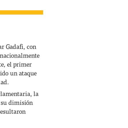
ar Gadafi, con
ernacionalmente
te, el primer
vido un ataque
dad.
rlamentaria, la
 su dimisión
resultaron