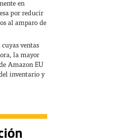
amente en
resa por reducir
tos al amparo de
 cuyas ventas
ora, la mayor
e de Amazon EU
el inventario y
ción