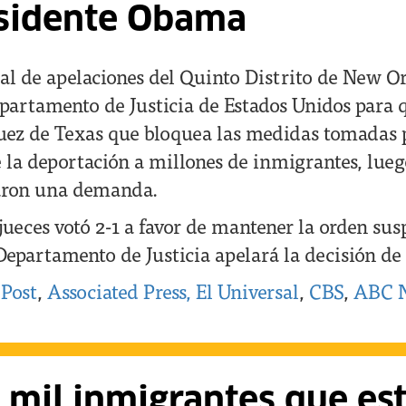
esidente Obama
al de apelaciones del Quinto Distrito de New O
epartamento de Justicia de Estados Unidos para q
juez de Texas que bloquea las medidas tomadas p
e la deportación a millones de inmigrantes, lue
taron una demanda.
 jueces votó 2-1 a favor de mantener la orden su
Departamento de Justicia apelará la decisión de 
 Post
,
Associated Press,
El Universal
,
CBS
,
ABC 
 mil inmigrantes que es