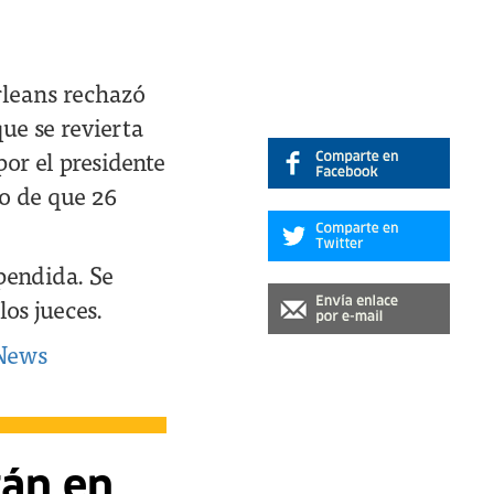
rleans rechazó
ue se revierta
or el presidente
go de que 26
spendida. Se
los jueces.
News
tán en