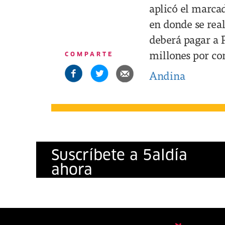
aplicó el marca
en donde se rea
deberá pagar a P
millones por co
COMPARTE
Andina
Suscríbete a
5
al
día
ahora