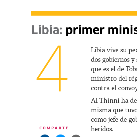
Libia:
primer mini
4
Libia vive su p
dos gobiernos y
que es el de Tob
ministro del ré
contra el convoy
Al Thinni ha den
misma que tuvo 
como jefe de go
heridos.
COMPARTE