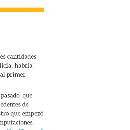
es cantidades
icía, habría
 al primer
 pasado, que
cedentes de
stro que empezó
imputaciones.