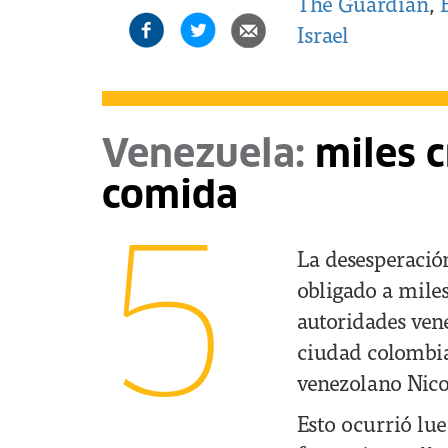
The Guardian
,
Israel
Venezuela:
miles 
comida
5
La desesperació
obligado a mile
autoridades ven
ciudad colombia
venezolano Nico
Esto ocurrió lu