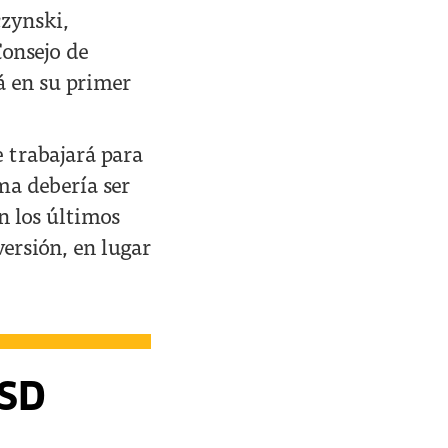
czynski,
Consejo de
á en su primer
e trabajará para
ma debería ser
n los últimos
ersión, en lugar
USD