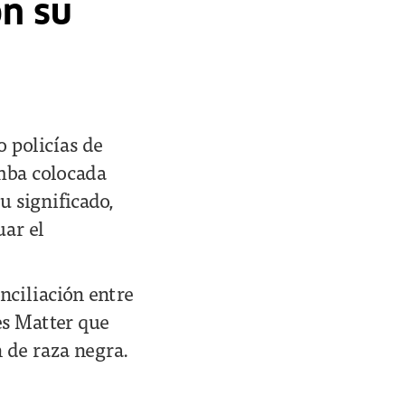
on su
 policías de
omba colocada
u significado,
uar el
onciliación entre
es Matter que
n de raza negra.