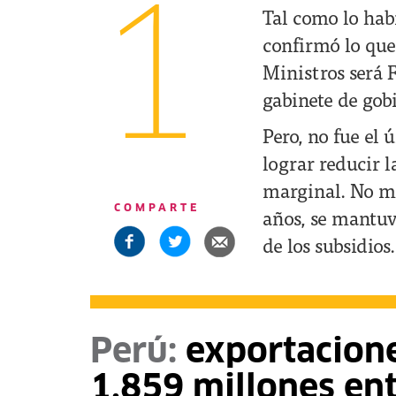
1
Tal como lo habí
confirmó lo que 
Ministros será 
gabinete de gob
Pero, no fue el 
lograr reducir 
marginal. No má
COMPARTE
años, se mantuv
de los subsidios
Perú:
exportacione
1,859 millones en