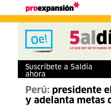
Suscríbete a
5
al
día
ahora
Perú:
presidente e
y adelanta metas 