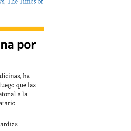
ws
,
The Times of
ana por
dicinas, ha
luego que las
tonal a la
atario
uardias