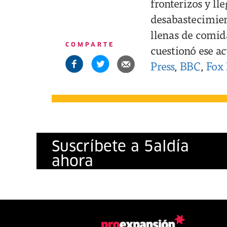
fronterizos y l
desabastecimient
llenas de comid
COMPARTE
cuestionó ese a
Press
,
BBC
,
Fox
Suscríbete a
5
al
día
ahora