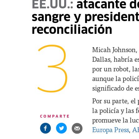
EE.UU.:
atacante d
sangre y presiden
reconciliación
3
Micah Johnson, 
Dallas, habría 
por un robot, la
aunque la policí
significado de e
Por su parte, el
la policía y la
COMPARTE
promueve la luch
Europa Press
,
A