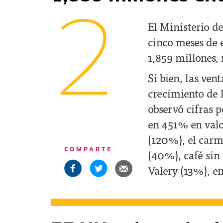
2
El Ministerio d
cinco meses de 
1,859 millones,
Si bien, las ven
crecimiento de 
observó cifras p
en 451% en valo
(120%), el carmí
COMPARTE
(40%), café sin
Valery (13%), en