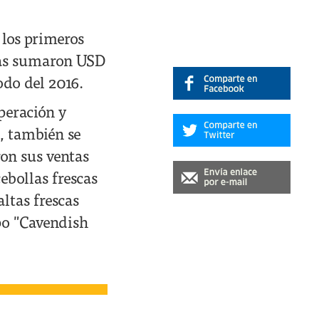
 los primeros
rias sumaron USD
odo del 2016.
uperación y
, también se
ron sus ventas
ebollas frescas
ltas frescas
ipo "Cavendish