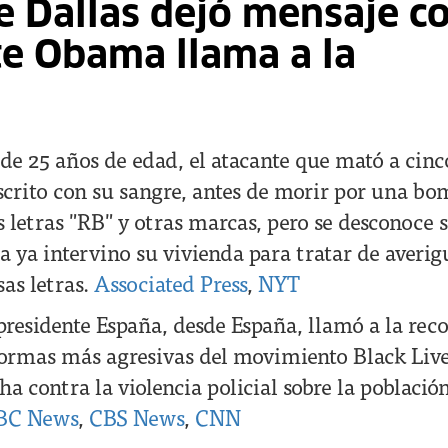
e Dallas dejó mensaje c
te Obama llama a la
de 25 años de edad, el atacante que mató a cinco
escrito con su sangre, antes de morir por una b
s letras "RB" y otras marcas, pero se desconoce s
a ya intervino su vivienda para tratar de averig
sas letras.
Associated Press
,
NYT
 presidente España, desde España, llamó a la rec
s formas más agresivas del movimiento Black Liv
a contra la violencia policial sobre la població
BC News
,
CBS News
,
CNN