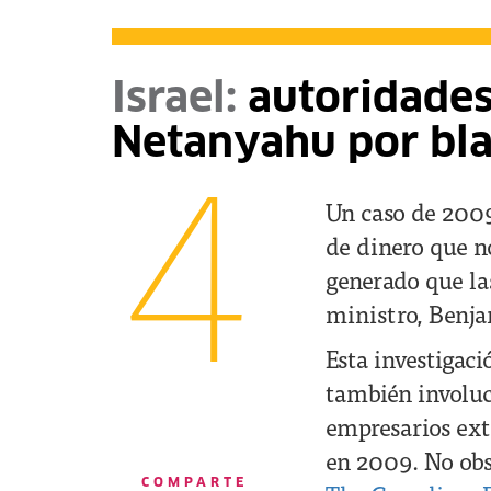
Israel:
autoridades
Netanyahu por bl
4
Un caso de 2009
de dinero que n
generado que las
ministro, Benj
Esta investigac
también involuc
empresarios ex
en 2009. No obs
COMPARTE