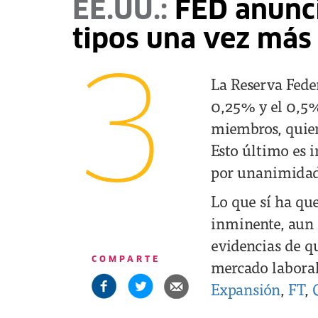
EE.UU.:
FED anunci
tipos una vez más
3
La Reserva Feder
0,25% y el 0,5%
miembros, quien
Esto último es 
por unanimida
Lo que sí ha qu
inminente, aun 
evidencias de qu
COMPARTE
mercado laboral
Expansión
,
FT
,