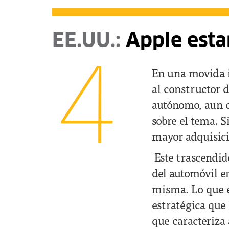
EE.UU.:
Apple esta
4
En una movida i
al constructor 
autónomo, aun c
sobre el tema. S
mayor adquisici
Este trascendid
del automóvil en
misma. Lo que es
estratégica que
que caracteriza 