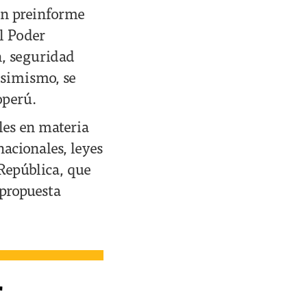
un preinforme
al Poder
n, seguridad
Asimismo, se
operú.
les en materia
nacionales, leyes
República, que
 propuesta
r