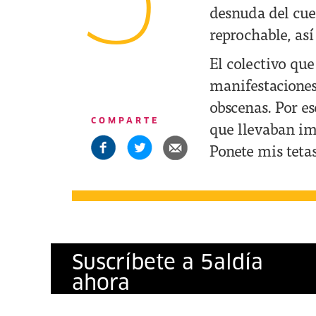
5
desnuda del cue
reprochable, as
El colectivo que
manifestaciones
obscenas. Por e
COMPARTE
que llevaban im
Ponete mis teta
Suscríbete a
5
al
día
ahora