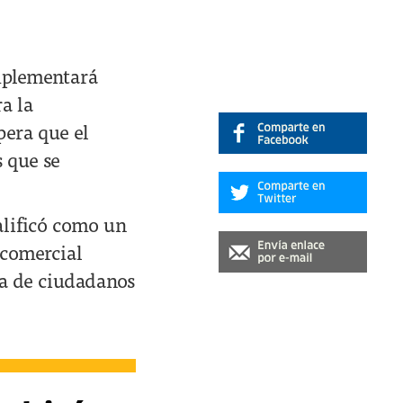
implementará
a la
pera que el
 que se
calificó como un
 comercial
cia de ciudadanos