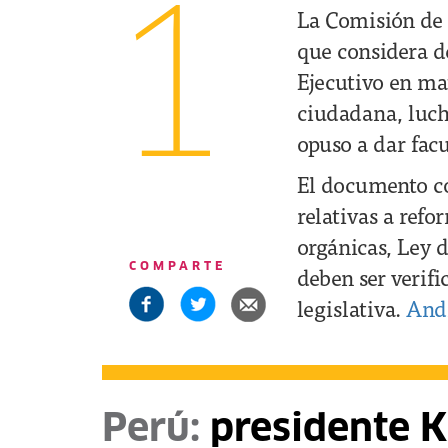
1
La Comisión de 
que considera de
Ejecutivo en ma
ciudadana, luch
opuso a dar fac
El documento co
relativas a refo
orgánicas, Ley 
COMPARTE
deben ser verifi
legislativa.
And
Perú:
presidente K