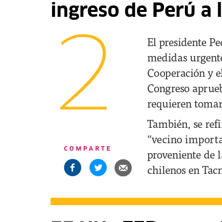
ingreso de Perú a
2
El presidente P
medidas urgente
Cooperación y e
Congreso aprueb
requieren tomar
También, se refi
“vecino importa
COMPARTE
proveniente de l
chilenos en Tac