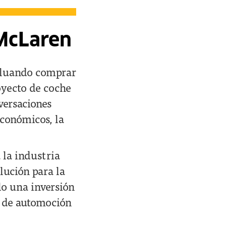
McLaren
valuando comprar
oyecto de coche
versaciones
económicos, la
 la industria
lución para la
lo una inversión
a de automoción