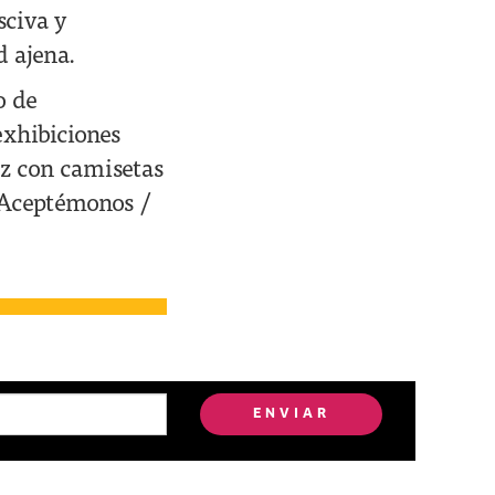
sciva y
d ajena.
o de
exhibiciones
ez con camisetas
 “Aceptémonos /
ENVIAR