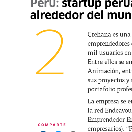
Perú:
startup peru
alrededor del mu
2
Crehana es una 
emprendedores de
mil usuarios en
Entre ellos se 
Animación, entr
sus proyectos y 
portafolio profe
La empresa se e
la red Endeavou
Emprendedor End
COMPARTE
empresarios). “P