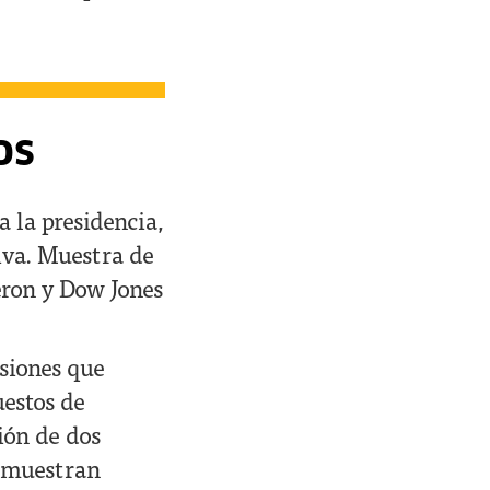
tos
 la presidencia,
iva. Muestra de
eron y Dow Jones
siones que
uestos de
ión de dos
e muestran