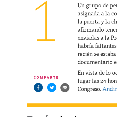
1
Un grupo de per
asignada a la co
la puerta y la c
afirmando tener
enviadas a la Pr
habría faltante
recién se estaba
documentario en
En vista de lo 
COMPARTE
lugar las 24 hor
Congreso.
Andin