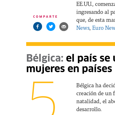
EE.UU., comenza
ingresando al p
COMPARTE
que, de esta man
News
,
Euro Ne
Bélgica:
el país se
mujeres en países 
5
Bélgica ha decid
creación de un f
natalidad, el ab
desarrollo.