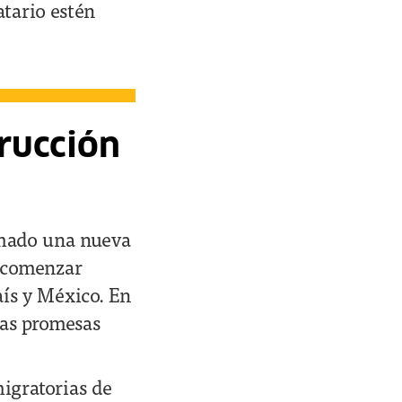
atario estén
rucción
omado una nueva
a comenzar
aís y México. En
las promesas
migratorias de