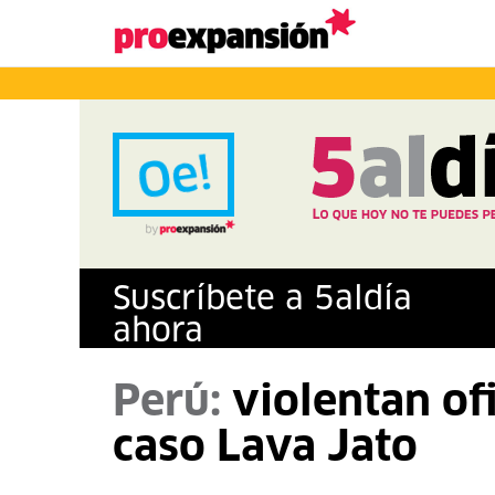
Suscríbete a
5
al
día
ahora
Perú:
violentan of
caso Lava Jato