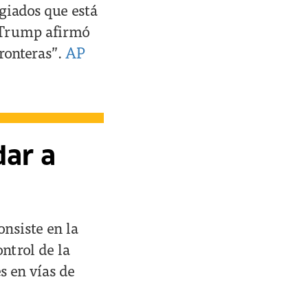
giados que está
. Trump afirmó
fronteras”.
AP
dar a
onsiste en la
ontrol de la
s en vías de