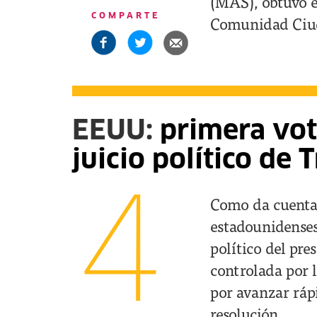
(MAS), obtuvo e
COMPARTE
Comunidad Ciuda
EEUU:
primera vot
juicio político de
4
Como da cuent
estadounidenses 
político del pr
controlada por l
por avanzar ráp
resolución.