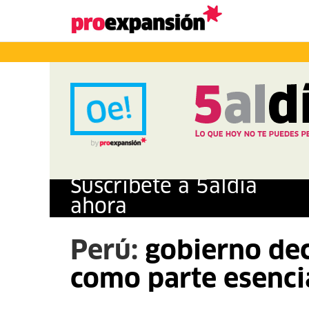
Suscríbete a
5
al
día
ahora
Perú:
gobierno dec
como parte esencia