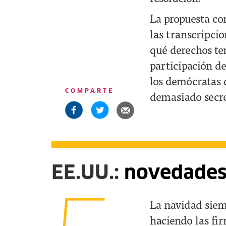
La propuesta con
las transcripci
qué derechos ten
participación d
los demócratas 
COMPARTE
demasiado secre
EE.UU.:
novedades 
La navidad siem
haciendo las fi