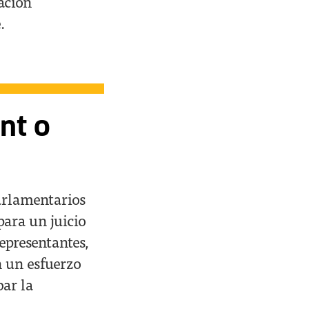
ación
.
nt o
parlamentarios
para un juicio
epresentantes,
n un esfuerzo
ar la