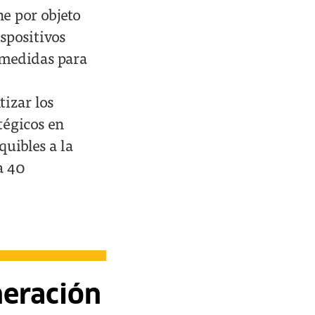
ne por objeto
spositivos
 medidas para
izar los
tégicos en
uibles a la
a 40
eración