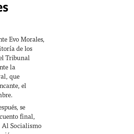
es
ente Evo Morales,
toría de los
el Tribunal
nte la
ral, que
cante, el
mbre.
espués, se
cuento final,
o Al Socialismo