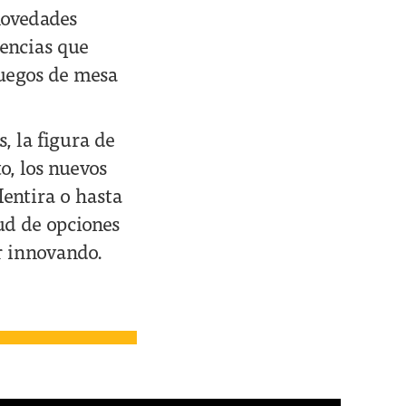
novedades
cencias que
juegos de mesa
, la figura de
o, los nuevos
entira o hasta
tud de opciones
r innovando.