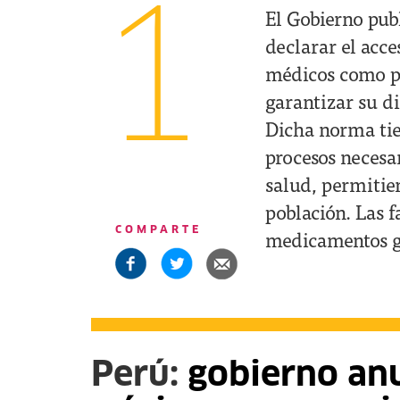
1
El Gobierno pub
declarar el acce
médicos como pa
garantizar su d
Dicha norma tie
procesos necesar
salud, permitie
población. Las 
COMPARTE
medicamentos ge
Perú:
gobierno an