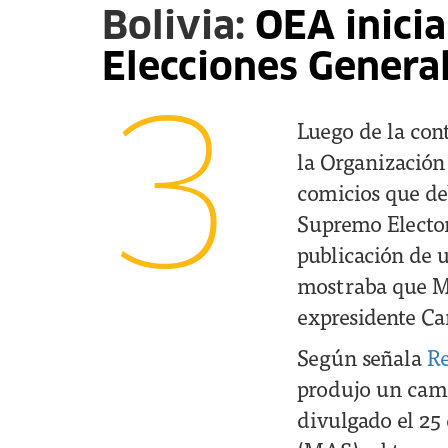
Bolivia:
OEA inicia
Elecciones Genera
3
Luego de la cont
la Organización
comicios que de
Supremo Elector
publicación de u
mostraba que Mo
expresidente Ca
Según señala
Re
produjo un camb
divulgado el 25