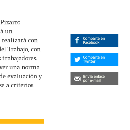
 Pizarro
rá un
 realizará con
del Trabajo, con
s trabajadores.
over una norma
 de evaluación y
 a criterios