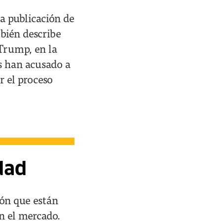
la publicación de
mbién describe
 Trump, en la
s han acusado a
r el proceso
dad
ión que están
n el mercado.