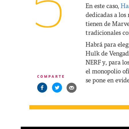
5
En este caso,
Ha
dedicadas a los 
tienen de Marve
tradicionales co
Habrá para elegi
Hulk de Vengado
NERF y, para lo
el monopolio ofi
COMPARTE
se pone en evid