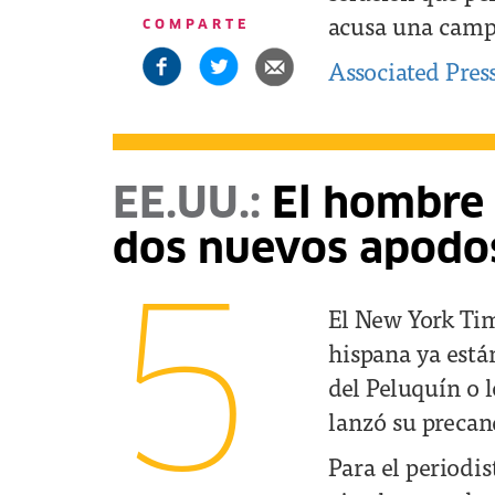
acusa una camp
COMPARTE
Associated Pres
EE.UU.:
El hombre d
dos nuevos apodo
5
El New York Tim
hispana ya está
del Peluquín o l
lanzó su precan
Para el periodi