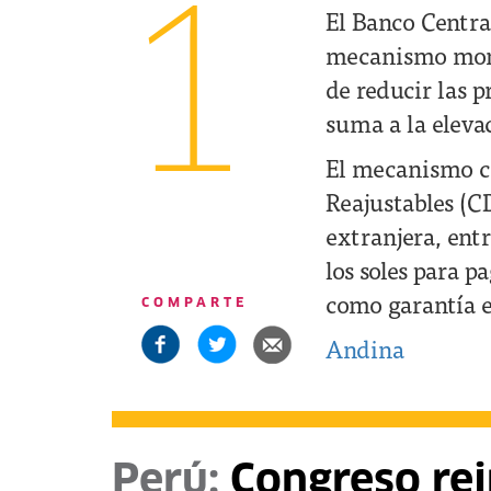
1
El Banco Centra
mecanismo monet
de reducir las p
suma a la elevac
El mecanismo co
Reajustables (C
extranjera, entr
los soles para 
como garantía el
COMPARTE
Andina
Perú:
Congreso rei