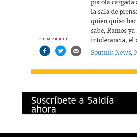
pistola cargada
la sala de prens
quien quiso hac
sabe, Ramos ya 
intolerancia, el
COMPARTE
Sputnik News
,
Suscríbete a
5
al
día
ahora