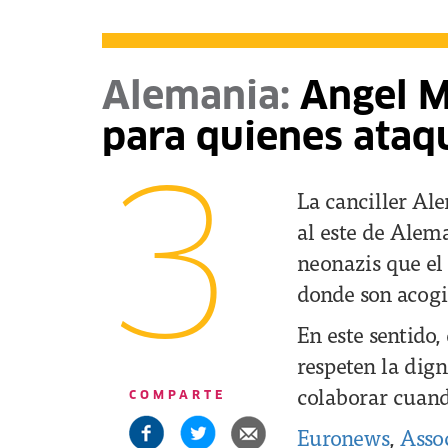
Alemania:
Angel Me
para quienes ataqu
3
La canciller Al
al este de Alema
neonazis que el 
donde son acog
En este sentido,
respeten la dig
colaborar cuand
COMPARTE
Euronews
,
Assoc