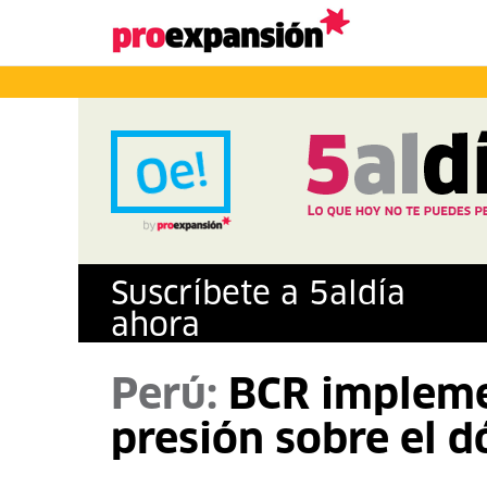
Suscríbete a
5
al
día
ahora
Perú:
BCR impleme
presión sobre el dó