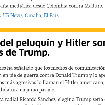
aña mediática desde Colombia contra Maduro.
s
,
US News
,
Omaha
,
El País
,
el peluquín y Hitler so
s de Trump.
es ha señalado que los medios de comunicació
n en pie de guerra contra Donald Trump y lo 
os más agresivos lo llaman el Hitler americano,
didatura en junio pasado.
sta radial Ricardo Sánchez, elegir a Trump serí