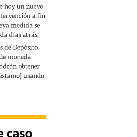
de hoy un nuevo
ervención a fin
nueva medida se
da días atrás.
s de Depósito
n de moneda
 podrán obtener
réstamo) usando
e caso