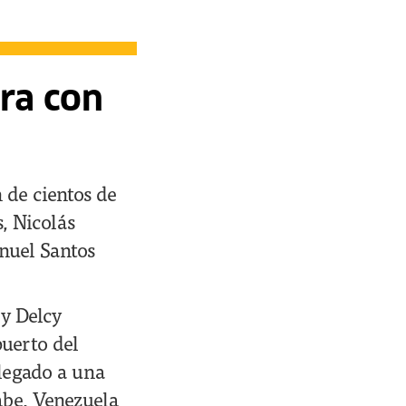
era con
 de cientos de
, Nicolás
anuel Santos
 y Delcy
puerto del
llegado a una
abe, Venezuela