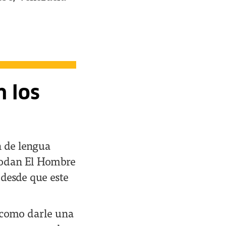
n los
n de lengua
apodan El Hombre
 desde que este
a como darle una