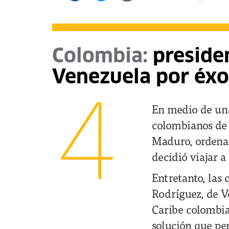
Colombia:
preside
Venezuela por éxo
4
En medio de una
colombianos de 
Maduro, ordenara
decidió viajar a
Entretanto, las
Rodríguez, de V
Caribe colombia
solución que pe