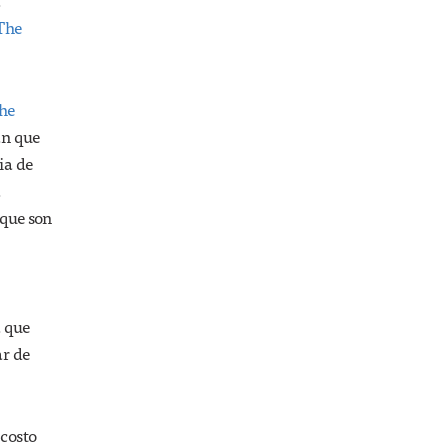
a
The
he
an que
ia de
a
 que son
a que
ar de
 costo