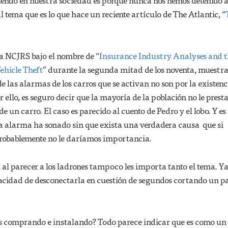
iendo en nuestra sociedad es porque nunca nos hemos detenido 
l tema que es lo que hace un reciente artículo de The Atlantic, “
la NCJRS bajo el nombre de “
Insurance Industry Analyses and t
ehicle Theft
” durante la segunda mitad de los noventa, muestr
 las alarmas de los carros que se activan no son por la existenc
r ello, es seguro decir que la mayoría de la población no le prest
e un carro. El caso es parecido al cuento de Pedro y el lobo. Y es
 la alarma ha sonado sin que exista una verdadera causa que si
 probablemente no le daríamos importancia.
, al parecer a los ladrones tampoco les importa tanto el tema. Y
acidad de desconectarla en cuestión de segundos cortando un p
s comprando e instalando? Todo parece indicar que es como un