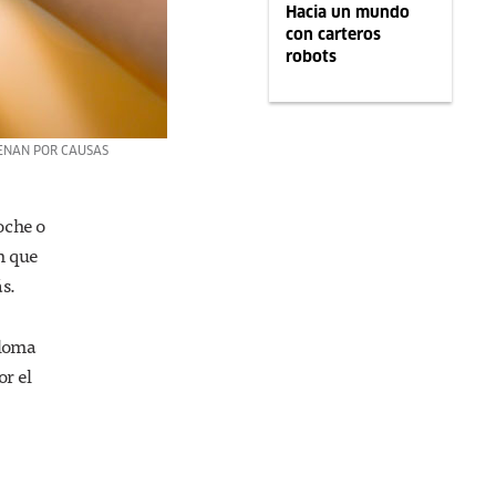
Hacia un mundo
con carteros
robots
UENAN POR CAUSAS
oche o
n que
s.
aloma
or el