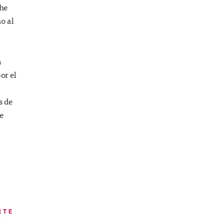
The
o al
a
or el
s de
e
RTE