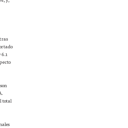
tras
portado
 6.1
specto
 son
A.
 total
nales