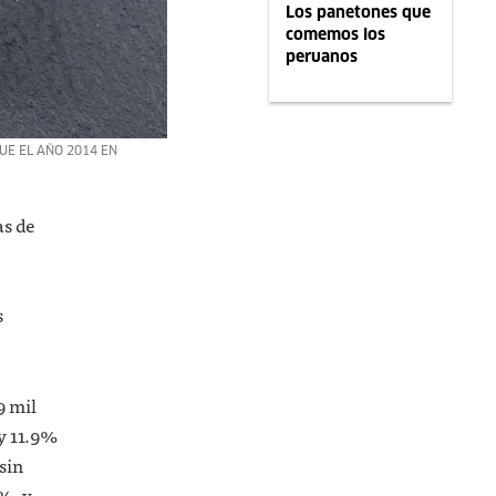
Los panetones que
comemos los
peruanos
UE EL AÑO 2014 EN
as de
s
9 mil
 y 11.9%
sin
%, y,