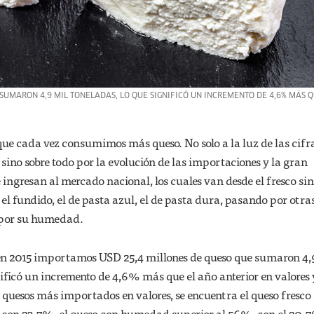
SUMARON 4,9 MIL TONELADAS, LO QUE SIGNIFICÓ UN INCREMENTO DE 4,6% MÁS Q
ue cada vez consumimos más queso. No solo a la luz de las cifr
sino sobre todo por la evolución de las importaciones y la gran
 ingresan al mercado nacional, los cuales van desde el fresco sin
 el fundido, el de pasta azul, el de pasta dura, pasando por otra
 por su humedad.
 en 2015 importamos USD 25,4 millones de queso que sumaron 4,
nificó un incremento de 4,6% más que el año anterior en valores
 quesos más importados en valores, se encuentra el queso fresco 
 con 23.7%, el queso con humedad superior al 56%, con el 20.7