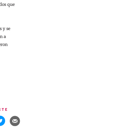
dos que
 y se
n a
eron
RTE