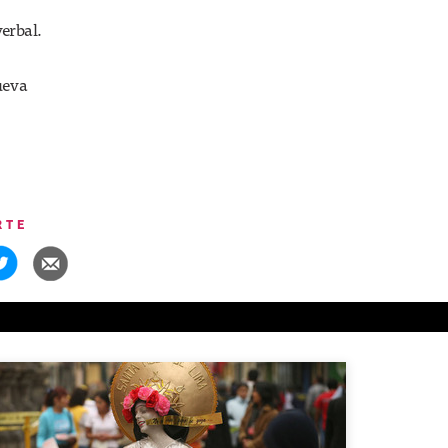
verbal.
nueva
RTE