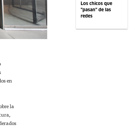
Los chicos que
"pasan" de las
redes
b
s
dos en
obre la
tura,
iderados