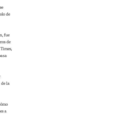
se
olo de
n, fue
ros de
 Times,
 basa
r
 de la
 cómo
es a