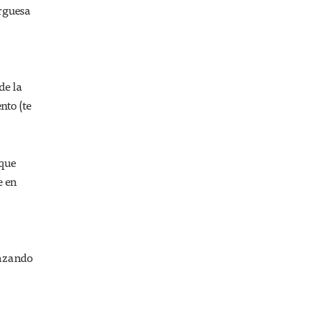
urguesa
de la
nto (te
 que
e en
lazando