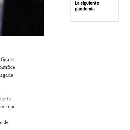
La siguiente
pandemia
 figura
ntífice
llegada
iar la
irma que
lo de