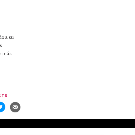
do a su
s
te más
RTE