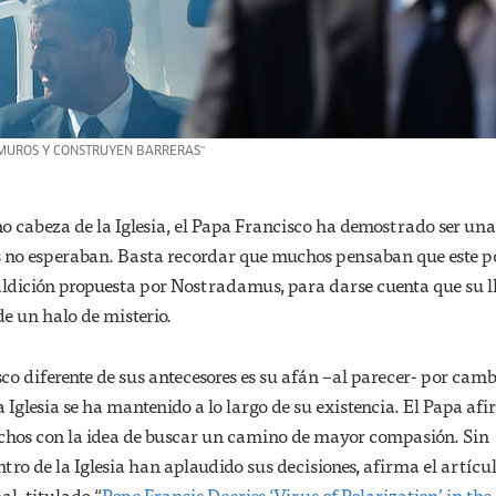
 MUROS Y CONSTRUYEN BARRERAS"
 cabeza de la Iglesia, el Papa Francisco ha demostrado ser una
no esperaban. Basta recordar que muchos pensaban que este po
ldición propuesta por Nostradamus, para darse cuenta que su 
de un halo de misterio.
co diferente de sus antecesores es su afán –al parecer- por camb
a Iglesia se ha mantenido a lo largo de su existencia. El Papa af
chos con la idea de buscar un camino de mayor compasión. Sin
tro de la Iglesia han aplaudido sus decisiones, afirma el artícu
al, titulado “
Pope Francis Decries ‘Virus of Polarization’ in the