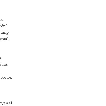
os
ción”
Trump,
eras”.
s
iadas
.
bortos,
poyan al