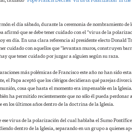
ermón el día sábado, durante la ceremonia de nombramiento de l
pa afirmó que se debe tener cuidado con el “virus de la polariza
hoy en día. En una clara referencia al presidente electo Donald 
ener cuidado con aquellos que “levantan muros, construyen barr
ay que tener cuidado por juzgar a alguien según su raza.
araciones más polémicas de Francisco este año no han sido esta
e, el Papa aceptó que los clérigos decidieran qué parejas divorc
munión, cosa que hasta el momento era impensable en la Iglesia
ién ha permitido recientemente que no sólo él pueda perdonar a
 en los últimos años dentro de la doctrina de la Iglesia.
 ese virus de la polarización del cual hablaba el Sumo Pontífice
diendo dentro de la Iglesia, separando en un grupo a quienes a