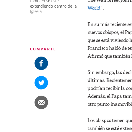
también se esté
World
”.
extendiendo dentro de la
Iglesia.
En su más reciente s
nuevos obispos, el Pa
que se está viviendo 
Francisco habló de t
COMPARTE
Afirmó que también h
Sin embargo, las decl
últimas. Recientement
podrían recibir la co
Además, el Papa tamb
otro punto inamovible
Los obispos temen que
también se esté exten