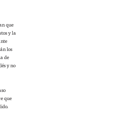
ran que
tos y la
Ante
án los
na de
lés y no
aso
ce que
ido.