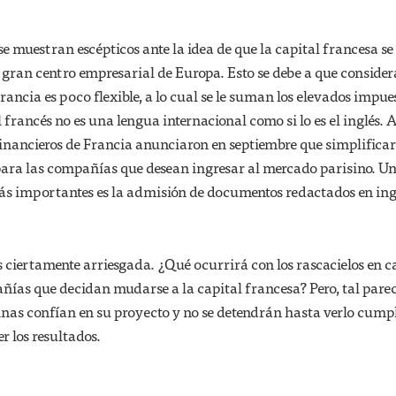
e muestran escépticos ante la idea de que la capital francesa se
 gran centro empresarial de Europa. Esto se debe a que conside
rancia es poco flexible, a lo cual se le suman los elevados impues
 francés no es una lengua internacional como si lo es el inglés. 
 financieros de Francia anunciaron en septiembre que simplificar
 para las compañías que desean ingresar al mercado parisino. U
ás importantes es la admisión de documentos redactados en ing
s ciertamente arriesgada. ¿Qué ocurrirá con los rascacielos en c
ñías que decidan mudarse a la capital francesa? Pero, tal pare
inas confían en su proyecto y no se detendrán hasta verlo cumpl
er los resultados.