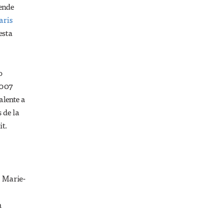
tende
aris
 esta
o
2007
alente a
 de la
it.
. Marie-
n