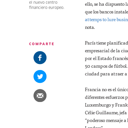
ello, se ha dispuesto 
el nuevo centro
financiero europeo.
que los bancos instal
attemps to lure busi
nota.
París tiene planificad
COMPARTE
empresarial de la ci
por el Estado francés
50 campos de fútbol. 
ciudad para atraer a 
Francia no es el únic
diferentes esfuerzos 
Luxemburgo y Frankfu
Célie Guillaume, jefa
“poderoso mensaje a 
Londres”.