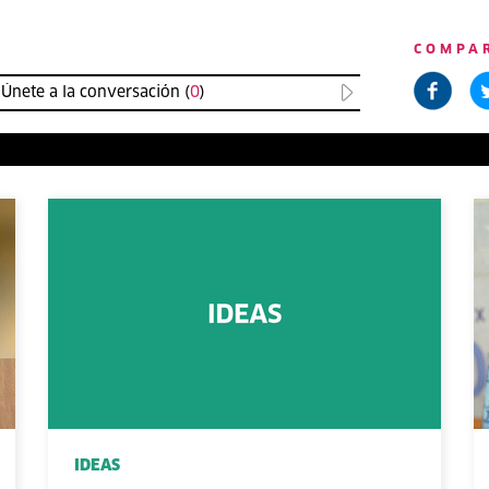
COMPA
Únete a la conversación (
0
)
IDEAS