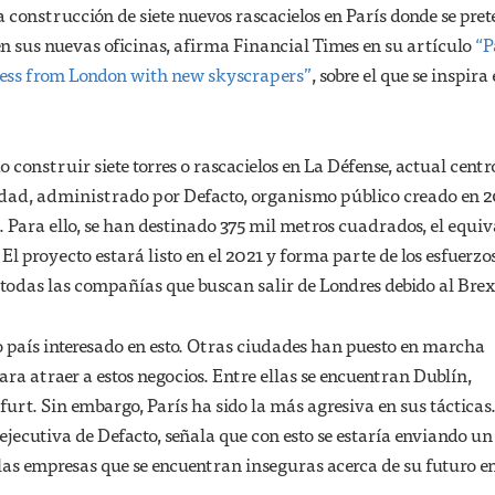
la construcción de siete nuevos rascacielos en París donde se pre
en sus nuevas oficinas, afirma Financial Times en su artículo
“P
ness from London with new skyscrapers”
, sobre el que se inspira
o construir siete torres o rascacielos en La Défense, actual centr
udad, administrado por Defacto, organismo público creado en 
. Para ello, se han destinado 375 mil metros cuadrados, el equiv
El proyecto estará listo en el 2021 y forma parte de los esfuerzos
todas las compañías que buscan salir de Londres debido al Brex
o país interesado en esto. Otras ciudades han puesto en marcha
para atraer a estos negocios. Entre ellas se encuentran Dublín,
rt. Sin embargo, París ha sido la más agresiva en sus tácticas
 ejecutiva de Defacto, señala que con esto se estaría enviando un
las empresas que se encuentran inseguras acerca de su futuro e