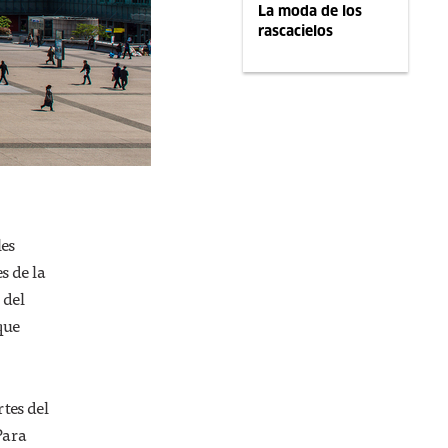
La moda de los
rascacielos
les
s de la
 del
que
tes del
Para