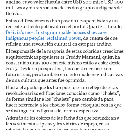
andino, cuyo valor fluctúa entre USD 200 mil o USD 500
mil. Los aymaras son uno de los dos grupos indígenas de
Bolivia.
Estas edificaciones no han pasado desapercibidas y un
reciente artículo publicado en el portal Quartz, titulado,
Bolivia’s most Instagrammable houses showcase
indigenous peoples’ reclaimed power
, da cuenta de que
reflejan una revolución cultural en este país andino.
El responsable de la mayoría de estas coloridas creaciones
arquitectónicas populares es Freddy Mamani, quien ha
construido unas 100 con este mismo estilo y color desde
2005. Desde su perspectiva, las construcciones son
futurísticas, pero también en cierto modo reivindicativas
de una cultura que antes fue oprimida.
Hasta el apodo que les han puesto es un reflejo de estas
revolucionarias edificaciones conocidas como “cholets”,
de forma similar a los “chalets” pero cambiada para
hacer referencia a los choclos, forma coloquial con la que
se distingue a indígenas de forma despectiva.
Además de los colores de las fachadas que reivindican a
las vestimentas típicas y los vidrios de espejo, en su
interior, las edificaciones tienen muchas cornisas y