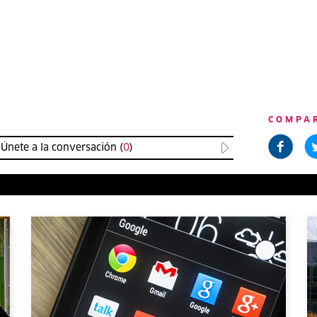
COMPA
Únete a la conversación (
0
)