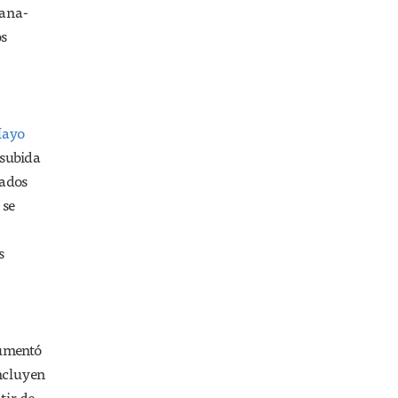
Dana-
os
Mayo
 subida
tados
 se
s
aumentó
incluyen
tir de