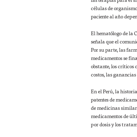
células de organismo
paciente al año depe
El hematólogo de la 
señala que el comunic
Por su parte, las far
medicamentos se fina
obstante, los críticos
costos, las ganancias 
En el Perú, la histor
patentes de medicame
de medicinas similar
medicamentos de últi
por dosis y los trata