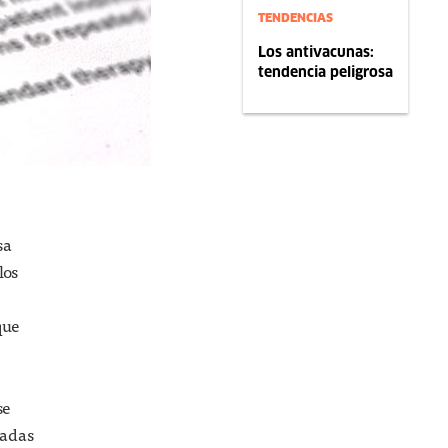
TENDENCIAS
Los antivacunas:
tendencia peligrosa
sa
los
que
se
iadas