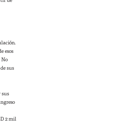
ulación.
de esos
. No
 de sus
r sus
ingreso
SD 2 mil