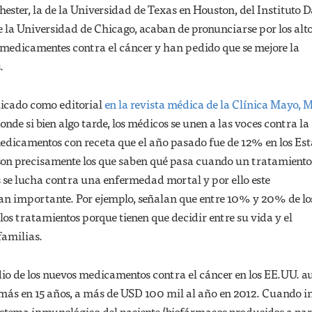
ster, la de la Universidad de Texas en Houston, del Instituto 
e la Universidad de Chicago, acaban de pronunciarse por los alt
s medicamentes contra el cáncer y han pedido que se mejore la
.
licado como editorial
en la revista médica de la Clínica Mayo, 
donde si bien algo tarde, los médicos se unen a las voces contra la
 medicamentos con receta que el año pasado fue de 12% en los Es
son precisamente los que saben qué pasa cuando un tratamiento
se lucha contra una enfermedad mortal y por ello este
an importante. Por ejemplo, señalan que entre 10% y 20% de lo
os tratamientos porque tienen que decidir entre su vida y el
familias.
dio de los nuevos medicamentos contra el cáncer en los EE.UU. 
s más en 15 años, a más de USD 100 mil al año en 2012. Cuando 
sistema inmunológico del paciente (biofármacos producidos a par