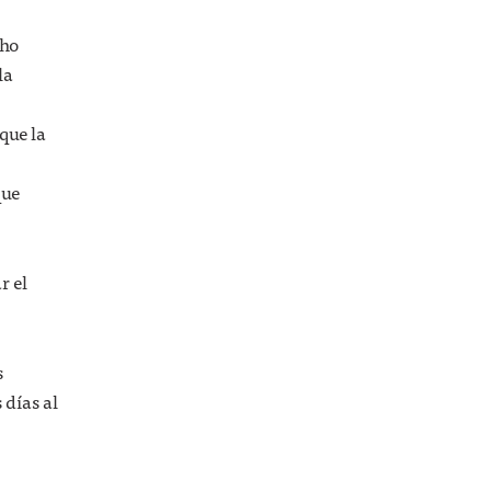
cho
la
que la
que
r el
s
 días al