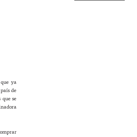
 que ya
 país de
 que se
dinadora
 comprar