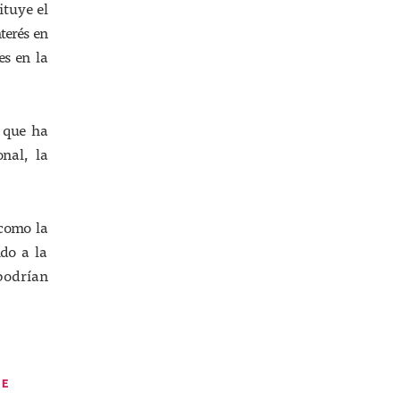
ituye el
terés en
es en la
 que ha
onal, la
 como la
ido a la
podrían
TE