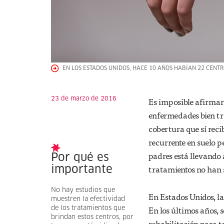
EN LOS ESTADOS UNIDOS, HACE 10 AÑOS HABÍAN 22 CENT
23 de marzo de 2016
Es imposible afirmar 
enfermedades bien tr
cobertura que sí rec
recurrente en suelo p
padres está llevando 
Por qué es
tratamientos no han 
importante
No hay estudios que
En Estados Unidos, l
muestren la efectividad
En los últimos años, 
de los tratamientos que
brindan estos centros, por
rehabilitación para t