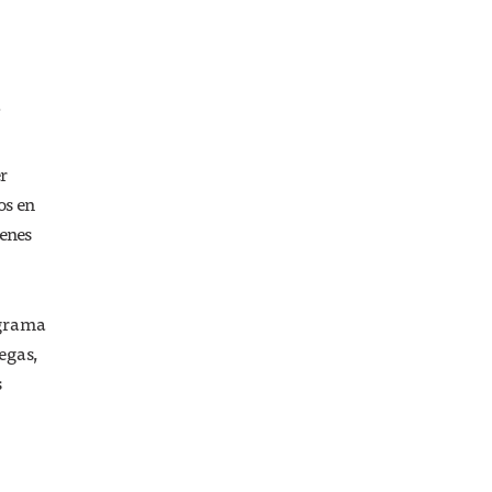
a
r
os en
denes
ograma
egas,
s