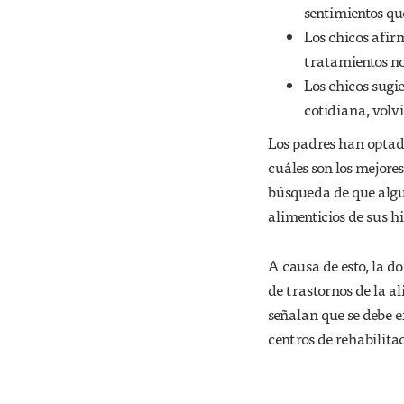
sentimientos qu
Los chicos afir
tratamientos no
Los chicos sugie
cotidiana, volvi
Los padres han optado
cuáles son los mejores
búsqueda de que algu
alimenticios de sus hi
A causa de esto, la d
de trastornos de la a
señalan que se debe e
centros de rehabilita