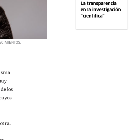
La transparencia
en la investigación
“científica”
ECIMIENTOS.
misma
 muy
de los
 cuyos
otra.
go