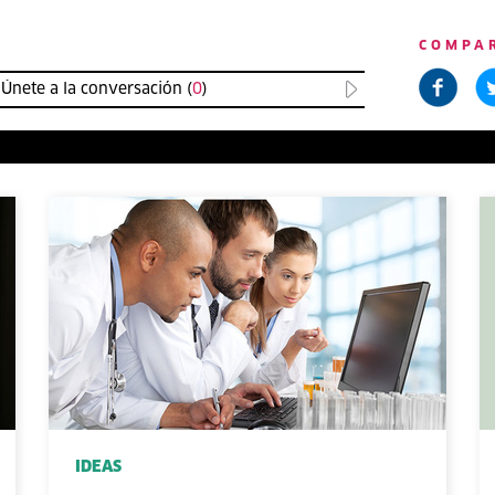
COMPA
Únete a la conversación (
0
)
IDEAS