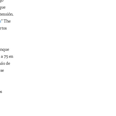
 que
tensión.
s
” The
rtos
unque
 a 75 en
más de
 se
os