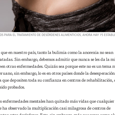
ROS PARA EL TRATAMIENTO DE DESÓRDENES ALIMENTICIOS, AHORA HAY 75 ESTABL
que en nuestro país, tanto la bulimia como la anorexia no sean
atadas. Sin embargo, debemos admitir que nunca se les da la 
iben otras enfermedades. Quizás sea porque este no es un tema
eruano, sin embargo, lo es en otros países donde la desesperación 
a que depositen toda su confianza en centros de rehabilitación,
sido probados.
as enfermedades mentales han quitado más vidas que cualquier 
se ha observado la multiplicación casi milagrosa de centros de
ratar estos desórdenes. Esto, sin embargo, más que verse como al