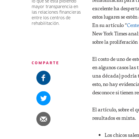
lo que se está pidiendo
excelente ha desperta
mayor transparencia en
las relaciones financieras
estos lugares se esté
entre los centros de
En su artículo “
Cente
rehabilitación.
New York Times anali
sobre la proliferación
El costo de uno de e
COMPARTE
en algunos casos las t
una década) podría t
esto, no hay evidencia
desconoce si tienen re
El artículo, sobre el 
resultados es mixta.
Los chicos salen