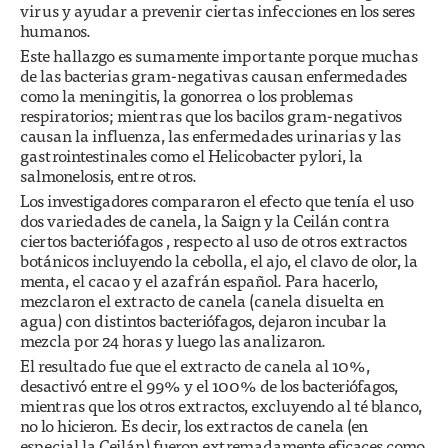
virus y ayudar a prevenir ciertas infecciones en los seres
humanos.
Este hallazgo es sumamente importante porque muchas
de las bacterias gram-negativas causan enfermedades
como la meningitis, la gonorrea o los problemas
respiratorios; mientras que los bacilos gram-negativos
causan la influenza, las enfermedades urinarias y las
gastrointestinales como el Helicobacter pylori, la
salmonelosis, entre otros.
Los investigadores compararon el efecto que tenía el uso
dos variedades de canela, la Saign y la Ceilán contra
ciertos bacteriófagos , respecto al uso de otros extractos
botánicos incluyendo la cebolla, el ajo, el clavo de olor, la
menta, el cacao y el azafrán español. Para hacerlo,
mezclaron el extracto de canela (canela disuelta en
agua) con distintos bacteriófagos, dejaron incubar la
mezcla por 24 horas y luego las analizaron.
El resultado fue que el extracto de canela al 10%,
desactivó entre el 99% y el 100% de los bacteriófagos,
mientras que los otros extractos, excluyendo al té blanco,
no lo hicieron. Es decir, los extractos de canela (en
especial la Ceilán) fueron extremadamente eficaces como