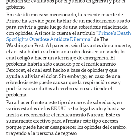
puedan ser evaluados por el público en general y por el
gobierno.
En este último caso mencionado, la reciente muerte de
Prince ha servido para hablar de un medicamento usado
para revivir a gente luego de una sobredosis relacionada
con opioides. Así nos lo cuenta el artículo “
Prince’s Death
Spotlights Overdose Antidote Dilemma
” de The
Washington Post. Al parecer, seis días antes de su muerte,
el artista habría sufrido una sobredosis en un vuelo, lo
cual obligó a hacer un aterrizaje de emergencia. El
problema habría sido causado por el medicamento
Percocet, el cual está hecho a base de opioides y que
ayuda a aliviar el dolor. Sin embargo, en caso de una
sobredosis este puede causar que la respiración cese y
podría causar daños al cerebro si no se atiende el
problema.
Para hacer frente a este tipo de casos de sobredosis, en
varios estados de los EE.UU. se ha legalizado y hasta se
incita a recomendar el medicamento Narcan. Este es
sumamente efectivo para afrontar este tipo excesos
porque puede hacer desaparecer los opioides del cerebro,
trayendo a la persona de regreso.