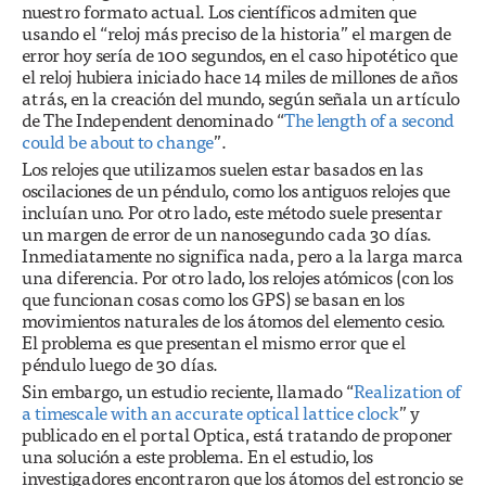
nuestro formato actual. Los científicos admiten que
usando el “reloj más preciso de la historia” el margen de
error hoy sería de 100 segundos, en el caso hipotético que
el reloj hubiera iniciado hace 14 miles de millones de años
atrás, en la creación del mundo, según señala un artículo
de The Independent denominado “
The length of a second
could be about to change
”.
Los relojes que utilizamos suelen estar basados en las
oscilaciones de un péndulo, como los antiguos relojes que
incluían uno. Por otro lado, este método suele presentar
un margen de error de un nanosegundo cada 30 días.
Inmediatamente no significa nada, pero a la larga marca
una diferencia. Por otro lado, los relojes atómicos (con los
que funcionan cosas como los GPS) se basan en los
movimientos naturales de los átomos del elemento cesio.
El problema es que presentan el mismo error que el
péndulo luego de 30 días.
Sin embargo, un estudio reciente, llamado “
Realization of
a timescale with an accurate optical lattice clock
” y
publicado en el portal Optica, está tratando de proponer
una solución a este problema. En el estudio, los
investigadores encontraron que los átomos del estroncio se