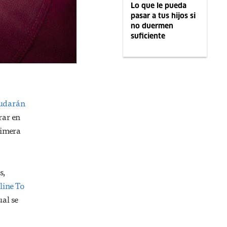
Lo que le pueda
pasar a tus hijos si
no duermen
suficiente
yudarán
rar en
rimera
s,
line To
ual se