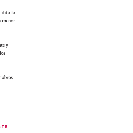
ilita la
en menor
te y
los
 rubros
RTE