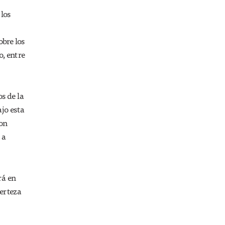
los
obre los
o, entre
s de la
ajo esta
con
 a
rá en
certeza