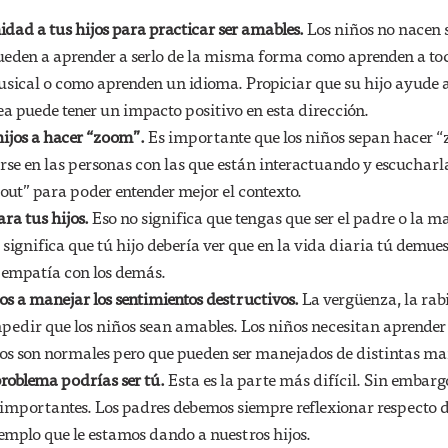
idad a tus hijos para practicar ser amables.
Los niños no nacen 
ueden a aprender a serlo de la misma forma como aprenden a to
ical o como aprenden un idioma. Propiciar que su hijo ayude a
ea puede tener un impacto positivo en esta dirección.
hijos a hacer “zoom”.
Es importante que los niños sepan hacer 
rse en las personas con las que están interactuando y escucharl
out” para poder entender mejor el contexto.
ra tus hijos.
Eso no significa que tengas que ser el padre o la m
 significa que tú hijo debería ver que en la vida diaria tú demue
 empatía con los demás.
os a manejar los sentimientos destructivos.
La vergüenza, la rabi
pedir que los niños sean amables. Los niños necesitan aprender
tos son normales pero que pueden ser manejados de distintas m
roblema podrías ser tú.
Esta es la parte más difícil. Sin embargo
importantes. Los padres debemos siempre reflexionar respecto d
jemplo que le estamos dando a nuestros hijos.