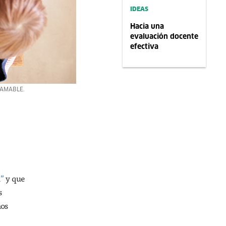
IDEAS
Hacia una
evaluación docente
efectiva
 AMABLE.
”
y que
s
mos