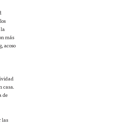
d
los
 la
son más
g, acoso
tividad
en casa.
a de
 las