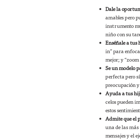
Dale la oportun
amables pero p
instrumento mus
niño con su tar
Enséñale a tus 
in” para enfoca
mejor; y “zoom 
Se un modelo pa
perfecta pero sí
preocupación y
Ayuda a tus hij
celos pueden im
estos sentimien
Admite que el p
una de las más 
mensajes y el e