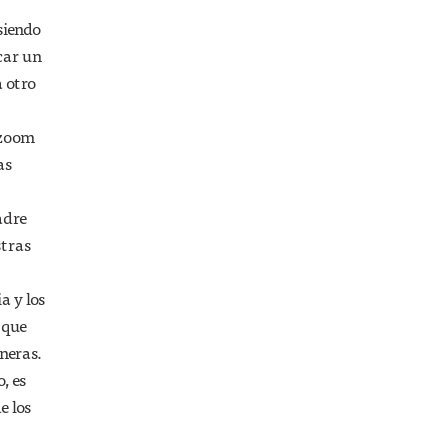
siendo
car un
 otro
“zoom
as
adre
stras
a y los
 que
aneras.
, es
e los