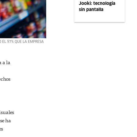
Jooki: tecnología
sin pantalla
O EL 97% QUE LA EMPRESA
 a la
echos
isuales
 se ha
es