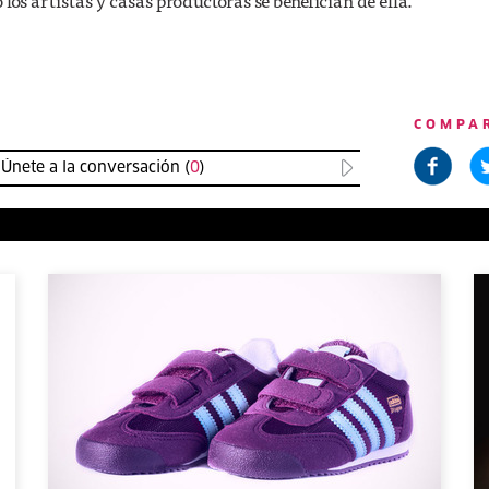
los artistas y casas productoras se benefician de ella.
COMPA
Únete a la conversación (
0
)