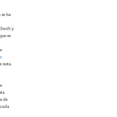
 se ha
 Swift y
que se
ne
ic
ta nota.
be
nta
n de
r cada