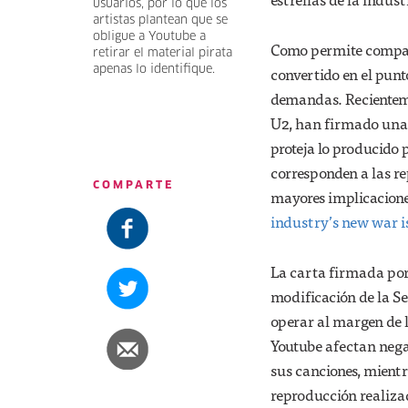
usuarios, por lo que los
artistas plantean que se
obligue a Youtube a
Como permite comparti
retirar el material pirata
apenas lo identifique.
convertido en el punt
demandas. Recienteme
U2, han firmado una c
proteja lo producido 
corresponden a las r
COMPARTE
mayores implicacione
industry’s new war i
La carta firmada po
modificación de la Se
operar al margen de la
Youtube afectan nega
sus canciones, mientr
reproducción realiza