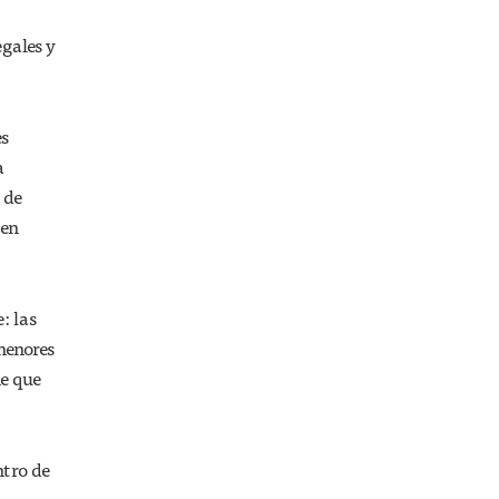
egales y
es
a
 de
 en
: las
menores
ne que
ntro de