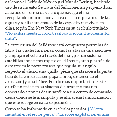
así como el Golfo de México y el Mar de Bering, haciendo
uso de su invento. Se trata del Saildrone, un pequeño dron
acuático en forma de velero que navega el mar
recopilando información acerca de la temperatura de las
aguas y realiza un conteo de las especies que viven en
ellas, según The New York Times en su artículo titulado
“No sailors needed: robort sailboats scour the oceans for
data”
.
La estructura del Saildrone está compuesta por velas de
fibra, las cuales funcionan como las alas de una aeronave
y empujan el velero a través del mar, por un sistema
estabilizador de contrapeso en el frente y una pestaña de
arrastre en la parte trasera que regula su ángulo
respecto al viento, una quilla (pieza que atraviesa la parte
baja de la embarcación, popa a proa, sosteniendo el
armazón) y una hélice. Pero lo más importante de este
artefacto reside en su sistema de escáner y rastreo
conectado a través de un satélite a un centro de comando
desde donde se le manipula y se almacena la información
que este recoge en cada expedición.
Como se ha informado en artículos pasados
(“Alerta
mundial en el sector pesca”
,
“La sobre explotación es una