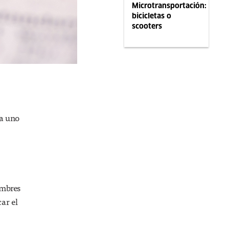
Microtransportación:
bicicletas o
scooters
 a uno
.
ombres
ar el