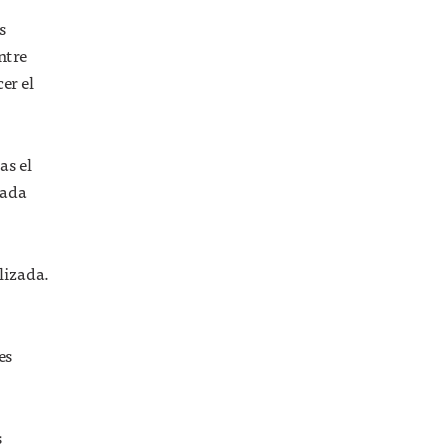
s
ntre
er el
as el
cada
ilizada.
es
s