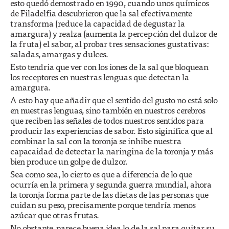
esto quedó demostrado en 1990, cuando unos químicos
de Filadelfia descubrieron que la sal efectivamente
transforma (reduce la capacidad de degustar la
amargura) y realza (aumenta la percepción del dulzor de
la fruta) el sabor, al probar tres sensaciones gustativas:
saladas, amargas y dulces.
Esto tendria que ver con los iones de la sal que bloquean
los receptores en nuestras lenguas que detectan la
amargura.
A esto hay que añadir que el sentido del gusto no está solo
en nuestras lenguas, sino también en nuestros cerebros
que reciben las señales de todos nuestros sentidos para
producir las experiencias de sabor. Esto siginifica que al
combinar la sal con la toronja se inhibe nuestra
capacaidad de detectar la naringina de la toronja y más
bien produce un golpe de dulzor.
Sea como sea, lo cierto es que a diferencia de lo que
ocurría en la primera y segunda guerra mundial, ahora
la toronja forma parte de las dietas de las personas que
cuidan su peso, precisamente porque tendría menos
azúcar que otras frutas.
No obstante, parece buena idea lo de la sal para quitar su