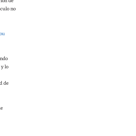
ción de
ículo no
ou
undo
 y lo
d de
de