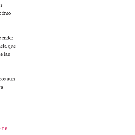
as
r cómo
epender
lela que
e las
eos aun
ra
RTE