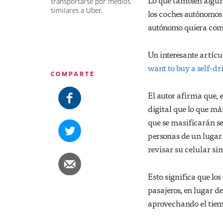
Lo que también algun
transportarse por medios
similares a Uber.
los coches autónomos
autónomo quiera comp
Un interesante artícu
want to buy a self-dr
COMPARTE
El autor afirma que, 
digital que lo que má
que se masificarán se
personas de un lugar 
revisar su celular si
Esto significa que lo
pasajeros, en lugar d
aprovechando el tiem