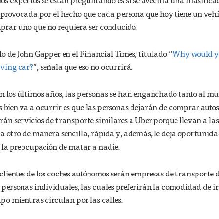
os expertos se están preguntando es si se avecina una masifica
 provocada por el hecho que cada persona que hoy tiene un veh
rar uno que no requiera ser conducido.
lo de John Gapper en el Financial Times, titulado “
Why would y
iving car?
”, señala que eso no ocurrirá.
en los últimos años, las personas se han enganchado tanto al m
s bien va a ocurrir es que las personas dejarán de comprar autos
rán servicios de transporte similares a Uber porque llevan a las
a otro de manera sencilla, rápida y, además, le deja oportunida
n la preocupación de matar a nadie.
s clientes de los coches autónomos serán empresas de transporte 
e personas individuales, las cuales preferirán la comodidad de ir
po mientras circulan por las calles.