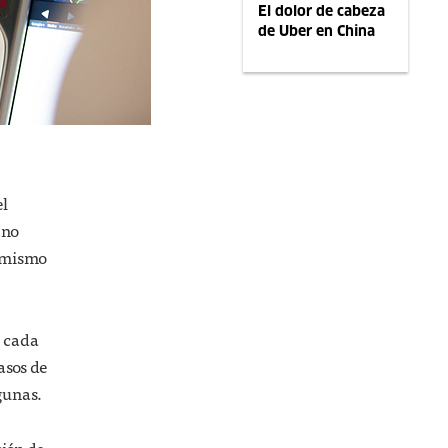
El dolor de cabeza
de Uber en China
el
 no
o mismo
e cada
asos de
gunas.