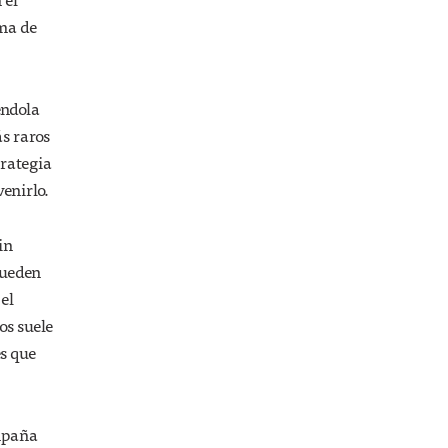
rma de
éndola
ás raros
trategia
enirlo.
in
pueden
el
os suele
s que
ampaña