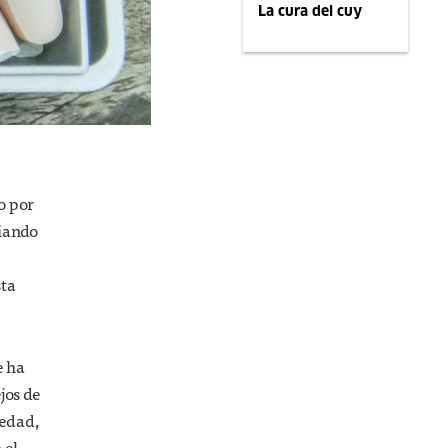
La cura del cuy
o por
ciando
sta
e ha
jos de
medad,
 el