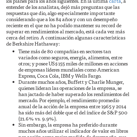
los planes para los años siguientes. En la última
carta
, a
entender de los analistas, dejó más preguntas que las
respuestas que dio, algo especialmente importante
considerando que a los 84 años y con un desempeño
reciente en el que no ha podido mantener su record de
superar en rendimientos al mercado, está cada vez más
cerca del retiro. A continuación algunas características
de Berkshire Hathaway:
Tiene más de 80 compañías en sectores tan
variados como seguros, energía, alimentos, entre
otros; y posee US$155 miles de millones en acciones
de empresas líderes mundiales como American
Express, Coca Cola, IBM y Wells Fargo.
Durante muchos años, Buffett y Charlie Munger,
quienes lideran las operaciones de la empresa, se
han jactado de haber superado los rendimientos del
mercado. Por ejemplo, el rendimiento promedio
anual de la acción de la empresa entre 1965 y 2014
ha sido más del doble que el del índice de S&P 500
(21.6% vs. 9.9%).
Sin embargo, la empresa ha preferido durante
muchos años utilizar el indicador de valor en libros
por acción como mejor medida de desempeño, que