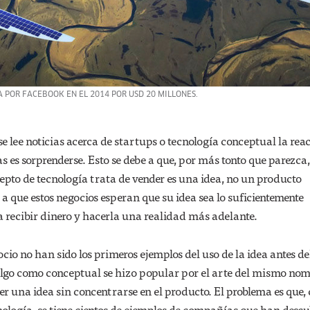
 POR FACEBOOK EN EL 2014 POR USD 20 MILLONES.
 lee noticias acerca de startups o tecnología conceptual la rea
 es sorprenderse. Esto se debe a que, por más tonto que parezca,
pto de tecnología trata de vender es una idea, no un producto
 a que estos negocios esperan que su idea sea lo suficientemente
 recibir dinero y hacerla una realidad más adelante.
cio no han sido los primeros ejemplos del uso de la idea antes de
algo como conceptual se hizo popular por el arte del mismo nomb
r una idea sin concentrarse en el producto. El problema es que
ecnología, se tiene cientos de ejemplos de compañías que han descu