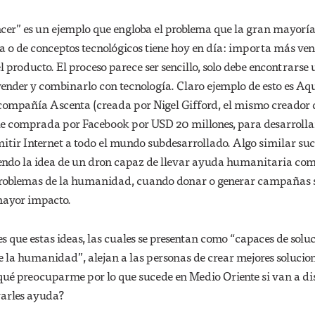
ncer” es un ejemplo que engloba el problema que la gran mayoría
a o de conceptos tecnológicos tiene hoy en día: importa más ven
l producto. El proceso parece ser sencillo, solo debe encontrarse
nder y combinarlo con tecnología. Claro ejemplo de esto es Aqu
compañía Ascenta (creada por Nigel Gifford, el mismo creador 
fue comprada por Facebook por USD 20 millones, para desarrolla
itir Internet a todo el mundo subdesarrollado. Algo similar su
endo la idea de un dron capaz de llevar ayuda humanitaria com
 problemas de la humanidad, cuando donar o generar campañas 
mayor impacto.
es que estas ideas, las cuales se presentan como “capaces de solu
e la humanidad”, alejan a las personas de crear mejores solucio
 qué preocuparme por lo que sucede en Medio Oriente si van a di
varles ayuda?