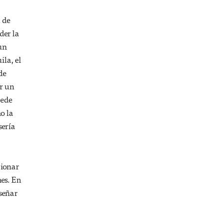
 de
der la
 un
ila, el
de
r un
cede
o la
sería
cionar
nes. En
señar