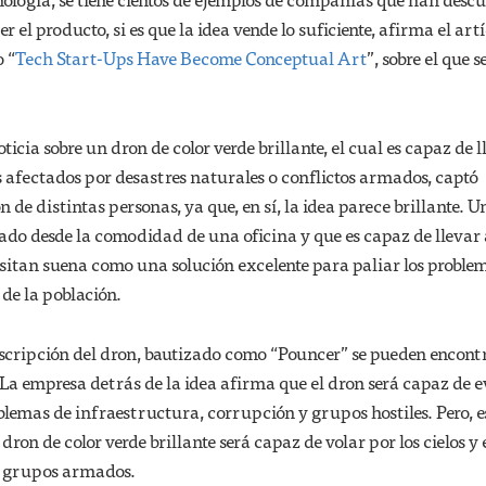
r el producto, si es que la idea vende lo suficiente, afirma el art
o “
Tech Start-Ups Have Become Conceptual Art
”, sobre el que s
icia sobre un dron de color verde brillante, el cual es capaz de l
s afectados por desastres naturales o conflictos armados, captó
 de distintas personas, ya que, en sí, la idea parece brillante. U
lado desde la comodidad de una oficina y que es capaz de lleva
sitan suena como una solución excelente para paliar los proble
de la población.
escripción del dron, bautizado como “Pouncer” se pueden encont
La empresa detrás de la idea afirma que el dron será capaz de e
blemas de infraestructura, corrupción y grupos hostiles. Pero, es
on de color verde brillante será capaz de volar por los cielos y 
e grupos armados.