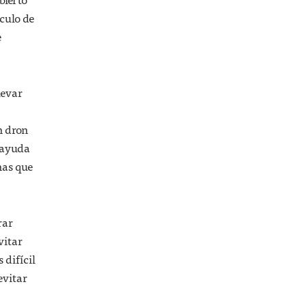
ículo de
e
levar
n dron
r ayuda
mas que
rar
vitar
 difícil
evitar