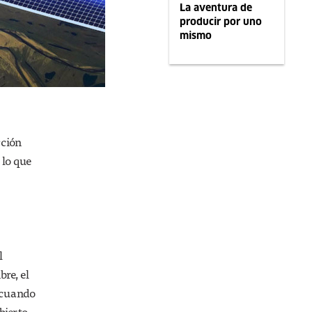
La aventura de
producir por uno
mismo
cción
 lo que
l
re, el
, cuando
bierto