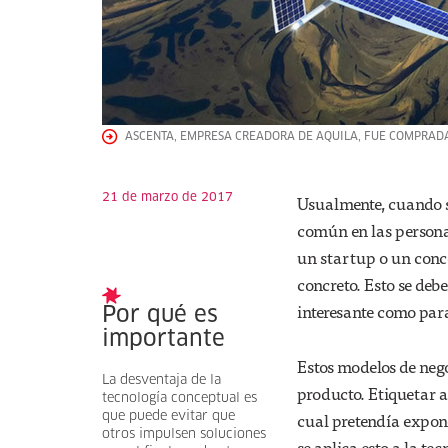
ASCENTA, EMPRESA CREADORA DE AQUILA, FUE COMPRADA
21 de marzo de 2017
Usualmente, cuando se
común en las personas
un startup o un conce
concreto. Esto se debe
interesante como para
Por qué es
importante
Estos modelos de nego
La desventaja de la
producto. Etiquetar 
tecnología conceptual es
cual pretendía expone
que puede evitar que
otros impulsen soluciones
se aplica esto a la t