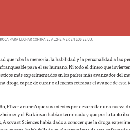
DROGA PARA LUCHAR CONTRA EL ALZHEIMER EN LOS EE.UU.
ad que roba la memoria, la habilidad y la personalidad a las p
franqueable para el ser humano. Ni todo el dinero que invierten
éuticos más experimentados en los países más avanzados del m
na droga capaz de curar o al menos retrasar el avance de esta t
año, Pfizer anunció que sus intentos por desarrollar una nueva d
zheimer y el Parkinson habían terminado y que por lo tanto iba
es, Axovant Sciences había dado a conocer que la droga experim
para ensayo, había fallado en el tratamiento de esta enfermeda