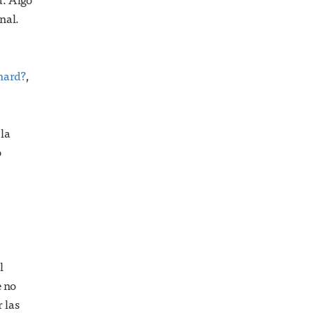
nal.
 hard?
,
 la
o
l
e no
 las