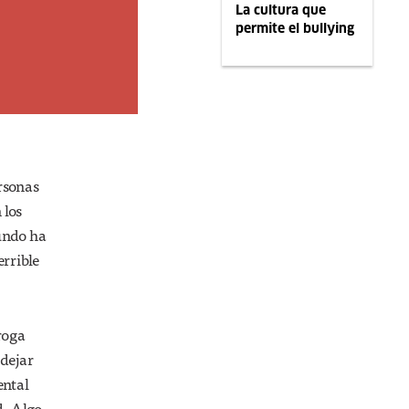
La cultura que
permite el bullying
ersonas
 los
undo ha
errible
roga
 dejar
ental
d. Algo