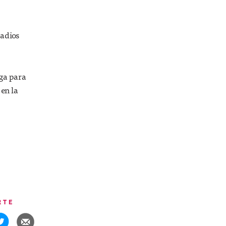
tadios
oga para
en la
RTE