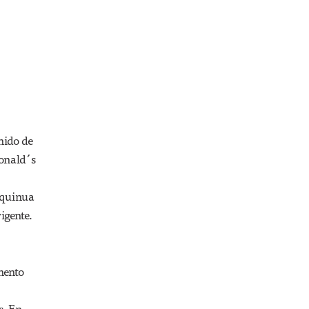
revistas
nido de
Donald´s
 quinua
igente.
mento
s. En