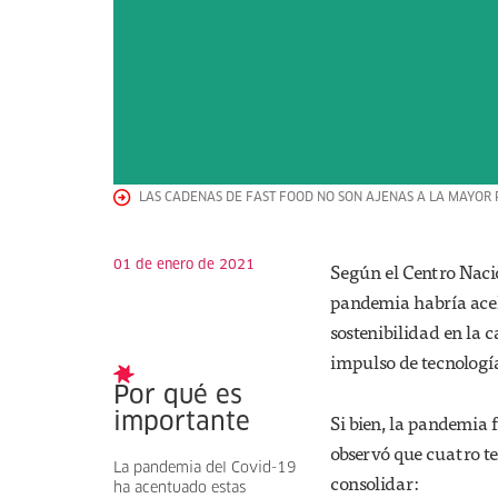
LAS CADENAS DE FAST FOOD NO SON AJENAS A LA MAYOR 
01 de enero de 2021
Según el Centro Naci
pandemia habría acele
sostenibilidad en la 
impulso de tecnologí
Por qué es
Si bien, la pandemia f
importante
observó que cuatro te
La pandemia del Covid-19
consolidar:
ha acentuado estas