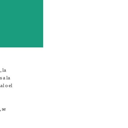
 la
s a la
al o el
 se
PERSONAS
El coleccionista de