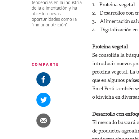
1. Proteína vegetal
tendencias en la industria
de la alimentación y ha
2. Desarrollos con e
abierto nuevas
3. Alimentación sal
oportunidades como la
"inmunonutrición".
4. Digitalización en
Proteína vegetal
Se consolida la búsqu
introducir nuevos pro
COMPARTE
proteína vegetal. La
que en algunos paíse
En el Perú también s
o kiwicha en diversas
Desarrollo con enfoqu
El mercado buscará c
de productos agroalim
productos sino tambié