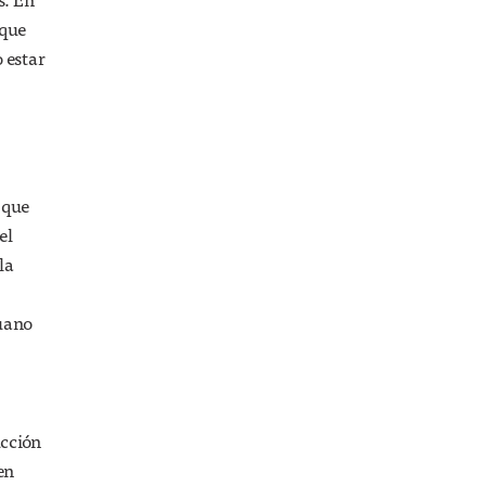
 que
o estar
 que
el
la
ruano
ucción
en