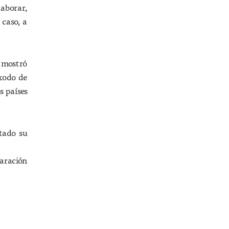
laborar,
 caso, a
 mostró
éxodo de
s países
tado su
laración