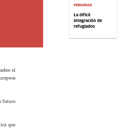
PERSONAS
La difícil
integración de
refugiados
sobre el
europeos
o futuro
tirá que