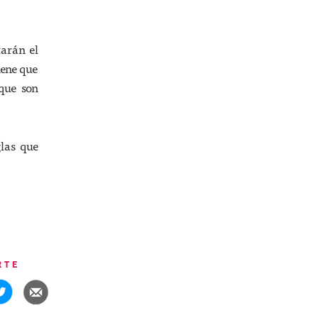
arán el
iene que
que son
glas que
RTE