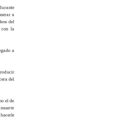
 durante
onerar a
eos del
 con la
legado a
roducir
cera del
mo el de
a muerte
 hacerle