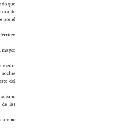
lado que
atura de
e por el
erriten
on mayor
on medir
 noches
esto del
 océano
 de las
l cambio