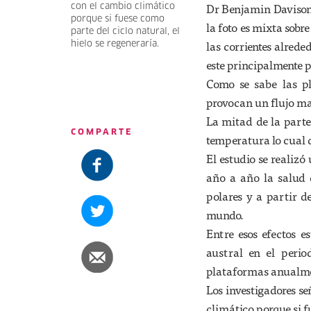
Dr Benjamin Davison, 
con el cambio climático
porque si fuese como
la foto es mixta sobr
parte del ciclo natural, el
las corrientes alrede
hielo se regeneraría.
este principalmente p
Como se sabe las pl
provocan un flujo ma
La mitad de la part
COMPARTE
temperatura lo cual d
El estudio se realiz
año a año la salud 
polares y a partir de
mundo.
Entre esos efectos 
austral en el perio
plataformas anualm
Los investigadores s
climático porque si fu