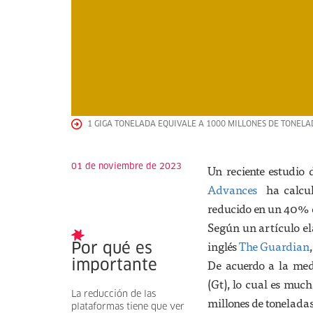
1 GIGA TONELADA EQUIVALE A 1000 MILLONES DE TONELA
01 de noviembre de 2023
Un reciente estudio 
Advances
ha calcula
reducido en un 40% d
Según un artículo el
inglés
The Guardian
Por qué es
De acuerdo a la med
importante
(Gt), lo cual es muc
La reducción de las
millones de toneladas
plataformas tiene que ver