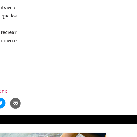
advierte
 que los
 recrear
tinente
RTE