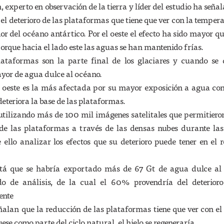
experto en observación de la tierra y líder del estudio ha seña
e el deterioro de las plataformas que tiene que ver con la temper
dor del océano antártico. Por el oeste el efecto ha sido mayor qu
orque hacia el lado este las aguas se han mantenido frías.
ataformas son la parte final de los glaciares y cuando se d
yor de agua dulce al océano.
e oeste es la más afectada por su mayor exposición a agua c
eteriora la base de las plataformas.
ó utilizando más de 100 mil imágenes satelitales que permitier
de las plataformas a través de las densas nubes durante las
 ello analizar los efectos que su deterioro puede tener en el r
está que se habría exportado más de 67 Gt de agua dulce al
do de análisis, de la cual el 60% provendría del deterioro
ente
eñalan que la reducción de las plataformas tiene que ver con e
ese como parte del ciclo natural, el hielo se regeneraría.