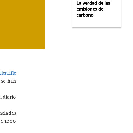
La verdad de las
emisiones de
carbono
cientific
 se han
l diario
oneladas
e a 1000