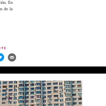
ción. En
ón de la
RTE