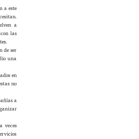
n a este
cesitan.
elven a
con las
tes.
n de ser
edio una
sados en
estas no
pañías a
rganizar
a veces
ervicios