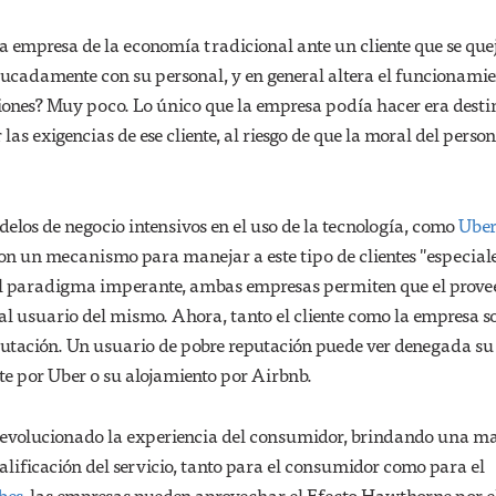
 empresa de la economía tradicional ante un cliente que se quej
ducadamente con su personal, y en general altera el funcionami
iones? Muy poco. Lo único que la empresa podía hacer era desti
las exigencias de ese cliente, al riesgo de que la moral del person
los de negocio intensivos en el uso de la tecnología, como
Ube
on un mecanismo para manejar a este tipo de clientes "especiale
el paradigma imperante, ambas empresas permiten que el prove
e al usuario del mismo. Ahora, tanto el cliente como la empresa s
putación. Un usuario de pobre reputación puede ver denegada su
te por Uber o su alojamiento por Airbnb.
evolucionado la experiencia del consumidor, brindando una m
alificación del servicio, tanto para el consumidor como para el
bes
, las empresas pueden aprovechar el Efecto Hawthorne por e