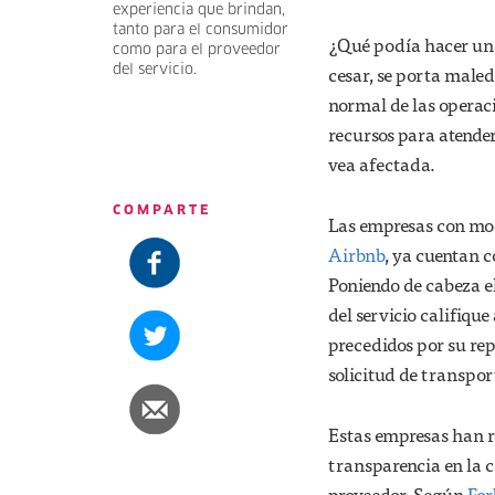
experiencia que brindan,
tanto para el consumidor
¿Qué podía hacer una
como para el proveedor
cesar, se porta male
del servicio.
normal de las operac
recursos para atender 
vea afectada.
COMPARTE
Las empresas con mode
Airbnb
, ya cuentan c
Poniendo de cabeza 
del servicio califiqu
precedidos por su re
solicitud de transpor
Estas empresas han r
transparencia en la c
proveedor. Según
For