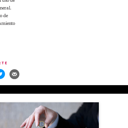
neral.
o de
tamiento
RTE