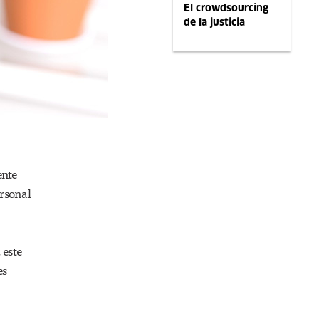
El crowdsourcing
de la justicia
ente
ersonal
 este
es