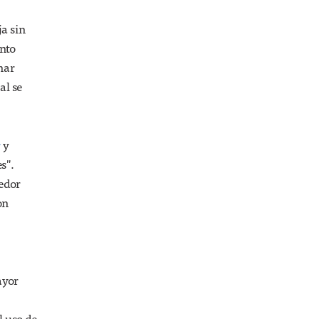
a sin
ento
nar
al se
r
y
s".
edor
on
ayor
l uso de