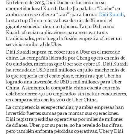
En febrero de 2015, Didi Dache se fusionó con su
competidor local Kuaidi Dache (la palabra “Dache” en
ambos casos se refiere a “taxi”) para formar
Didi Kuaidi
,
la startup China más valiosa detrás de Xiaomi, el
gigante vendedor de smartphones. Tanto Didi como
Kuaidi ofrecían aplicaciones para reservar taxis
tradicionales, pero luego la fusión empezó a ofrecer un
servicio similar al de Uber.
Didi Kuaidi supera en cobertura a Uber en el mercado
chino. La compañía liderada por Cheng opera en más de
80 ciudades, mientras que Uber solo cubre 16. Didi Kuaidi
ha recaudado USD 2 mil millones en julio, mucho más de
lo que requería en el corto plazo, mientras que Uber ha
logrado una inversión de USD 1 mil millones para Uber
China. Asimismo, la compañía china cuenta con más
colaboradores: 4,000 empleados, sin incluir conductores,
en comparación con los 200 de Uber China.
La competencia es espectacular, y ambas empresas han
invertido fuertes sumas para montar sus operaciones.
Didi registra pérdidas operativas por miles de millones
de dólares. Uber, por su parte, no ha revelado las cifras,
pero también enfrenta pérdidas operativas. Uber y Didi