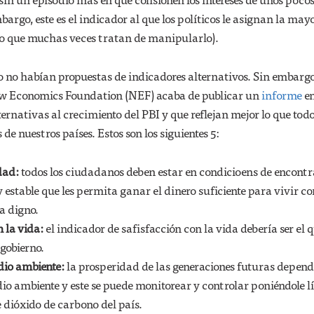
argo, este es el indicador al que los políticos le asignan la may
o que muchas veces tratan de manipularlo).
no habían propuestas de indicadores alternativos. Sin embargo
ew Economics Foundation (NEF) acaba de publicar un
informe
en
ernativas al crecimiento del PBI y que reflejan mejor lo que todo
e nuestros países. Estos son los siguientes 5:
dad:
todos los ciudadanos deben estar en condicioens de encont
 estable que les permita ganar el dinero suficiente para vivir c
a digno.
n la vida:
el indicador de safisfacción con la vida debería ser el 
 gobierno.
dio ambiente:
la prosperidad de las generaciones futuras depend
io ambiente y este se puede monitorear y controlar poniéndole l
e dióxido de carbono del país.