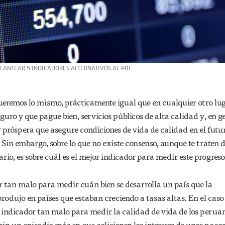
ANTEAR 5 INDICADORES ALTERNATIVOS AL PBI.
ueremos lo mismo, prácticamente igual que en cualquier otro lug
ro y que pague bien, servicios públicos de alta calidad y, en ge
próspera que asegure condiciones de vida de calidad en el futu
 Sin embargo, sobre lo que no existe consenso, aunque te traten 
ario, es sobre cuál es el mejor indicador para medir este progreso
r tan malo para medir cuán bien se desarrolla un país que la
odujo en países que estaban creciendo a tasas altas. En el caso
 indicador tan malo para medir la calidad de vida de los perua
n un episodio más en que colisionen los intereses de unos pocos