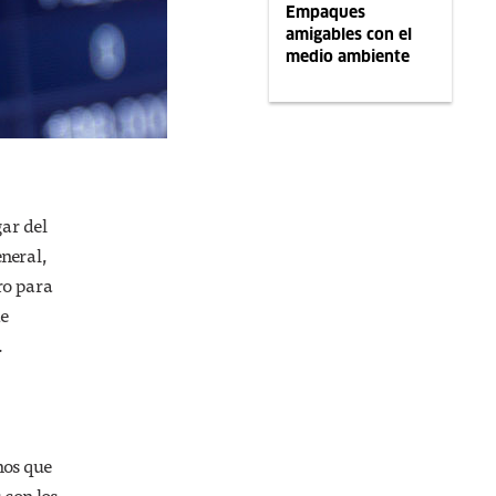
Empaques
amigables con el
medio ambiente
ar del
neral,
ro para
de
.
nos que
 con los