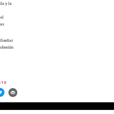
da y la
 el
das
 diseñar
cohesión
RTE