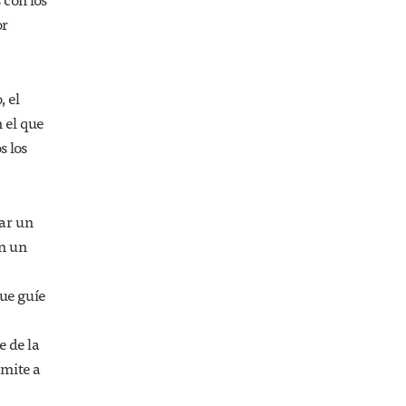
or
, el
 el que
s los
rar un
on un
que guíe
e de la
ímite a