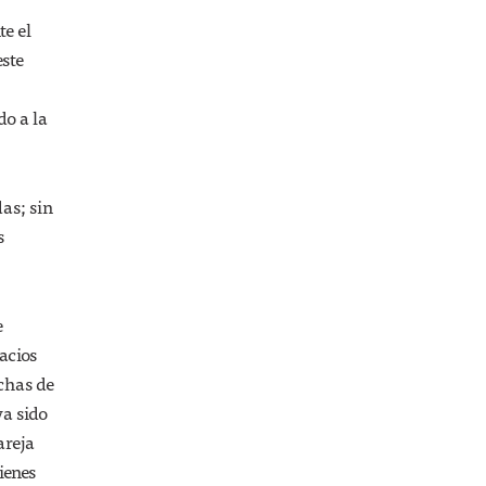
te el
este
do a la
das; sin
s
e
acios
uchas de
ya sido
areja
ienes