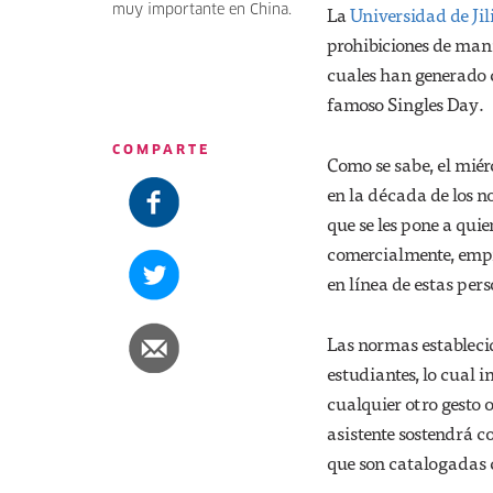
La
Universidad de Ji
muy importante en China.
prohibiciones de mani
cuales han generado 
famoso Singles Day.
COMPARTE
Como se sabe, el miér
en la década de los n
que se les pone a qui
comercialmente, emp
en línea de estas per
Las normas establecid
estudiantes, lo cual 
cualquier otro gesto 
asistente sostendrá c
que son catalogadas