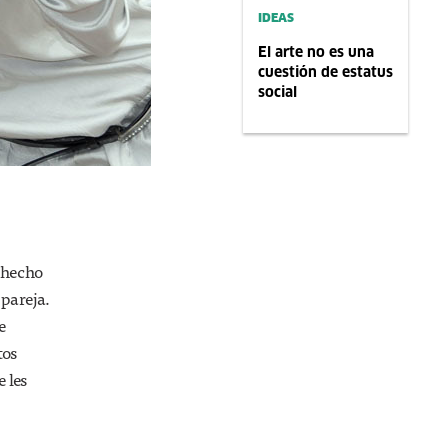
IDEAS
El arte no es una
cuestión de estatus
social
 hecho
 pareja.
e
tos
 les