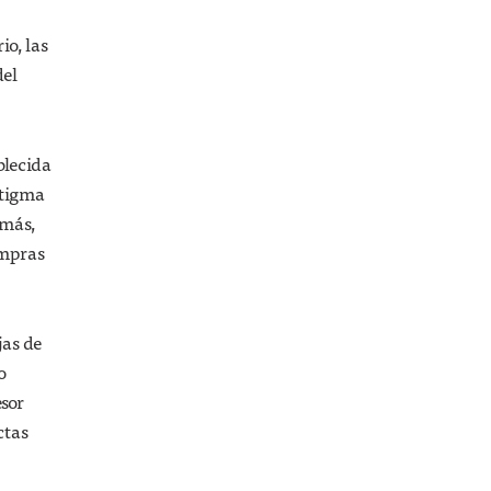
io, las
del
blecida
stigma
emás,
ompras
jas de
o
esor
ctas