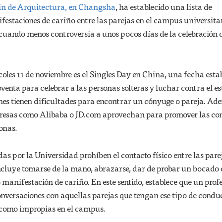
lin de Arquitectura, en Changsha
, ha establecido una lista de
festaciones de cariño entre las parejas en el campus universitar
cuando menos controversia a unos pocos días de la celebración 
coles 11 de noviembre es el Singles Day en China, una fecha esta
oventa para celebrar a las personas solteras y luchar contra el e
enes tienen dificultades para encontrar un cónyuge o pareja. Ad
resas como Alibaba o JD.com aprovechan para promover las c
sonas.
as por la Universidad prohíben el contacto físico entre las pare
incluye tomarse de la mano, abrazarse, dar de probar un bocado 
o manifestación de cariño. En este sentido, establece que un prof
onversaciones con aquellas parejas que tengan ese tipo de condu
 como impropias en el campus.