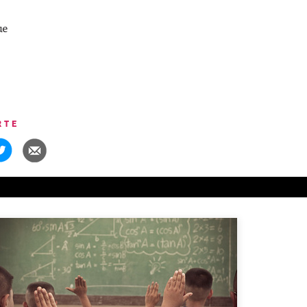
ue
RTE