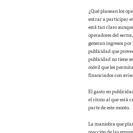
¿Qué planean los oper
entrar a participar en
está tan claro aunqu
operadores del sector
generan ingresos por 
publicidad que provee
publicidad no tiene s
móvil que les permita
financiados con aviso
El gasto en publicida
el ritmo al que está c
parte de este monto.
La maniobra que plan
reacción de las empre