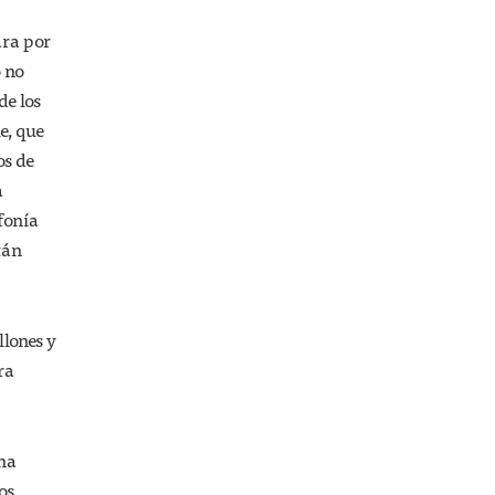
ara por
o no
de los
e, que
os de
a
efonía
tán
llones y
ra
una
os