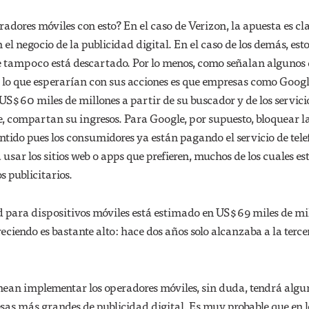
adores móviles con esto? En el caso de Verizon, la apuesta es cl
 el negocio de la publicidad digital. En el caso de los demás, est
e tampoco está descartado. Por lo menos, como señalan algunos 
, lo que esperarían con sus acciones es que empresas como Googl
US$60 miles de millones a partir de su buscador y de los servici
, compartan su ingresos. Para Google, por supuesto, bloquear l
entido pues los consumidores ya están pagando el servicio de tel
 usar los sitios web o apps que prefieren, muchos de los cuales es
s publicitarios.
d para dispositivos móviles está estimado en US$69 miles de mi
reciendo es bastante alto: hace dos años solo alcanzaba a la terce
ean implementar los operadores móviles, sin duda, tendrá alg
sas más grandes de publicidad digital. Es muy probable que en l