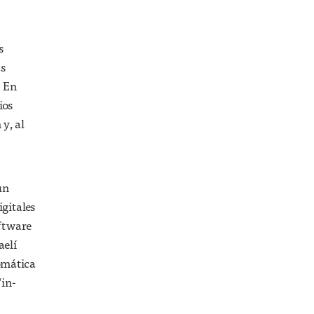
s
as
. En
ios
 y, al
un
igitales
oftware
aelí
omática
“in-