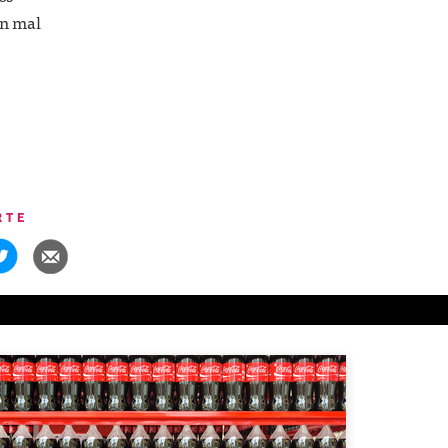
un mal
RTE