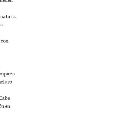
 matar a
 a
a
 con
impieza
ncluso
 Cabe
ón en