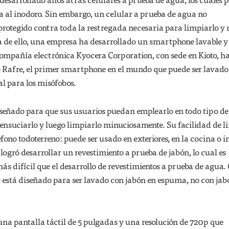
a al inodoro. Sin embargo, un celular a prueba de agua no
protegido contra toda la restregada necesaria para limpiarlo y
a de ello, una empresa ha desarrollado un smartphone lavable y
compañía electrónica Kyocera Corporation, con sede en Kioto, h
o Rafre, el primer smartphone en el mundo que puede ser lavado
l para los misófobos.
iseñado para que sus usuarios puedan emplearlo en todo tipo de
 ensuciarlo y luego limpiarlo minuciosamente. Su facilidad de l
éfono todoterreno: puede ser usado en exteriores, en la cocina o i
logró desarrollar un revestimiento a prueba de jabón, lo cual es
 difícil que el desarrollo de revestimientos a prueba de agua.
r está diseñado para ser lavado con jabón en espuma, no con jab
na pantalla táctil de 5 pulgadas y una resolución de 720p que