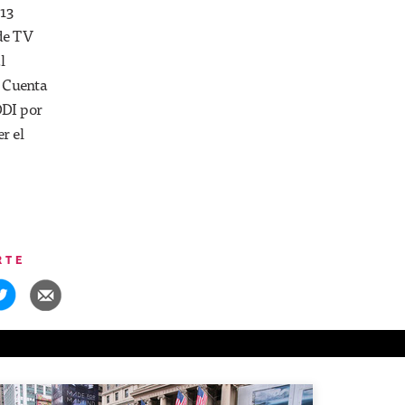
 13
 de TV
l
. Cuenta
DDI por
r el
RTE