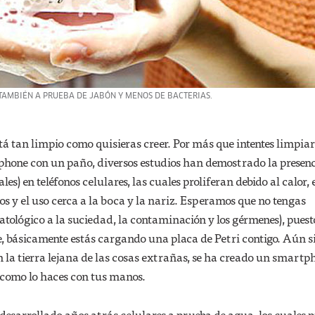
TAMBIÉN A PRUEBA DE JABÓN Y MENOS DE BACTERIAS.
 tan limpio como quisieras creer. Por más que intentes limpiar
phone con un paño, diversos estudios han demostrado la presenc
les) en teléfonos celulares, las cuales proliferan debido al calor, 
s y el uso cerca a la boca y la nariz. Esperamos que no tengas
atológico a la suciedad, la contaminación y los gérmenes), puesto
, básicamente estás cargando una placa de Petri contigo. Aún si
en la tierra lejana de las cosas extrañas, se ha creado un smartp
 como lo haces con tus manos.
desarrollado años atrás celulares a prueba de agua, los cuales 