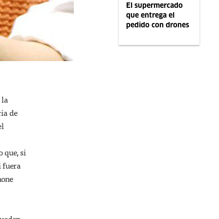
El supermercado
que entrega el
pedido con drones
 la
ia de
el
 que, si
 fuera
hone
pueden