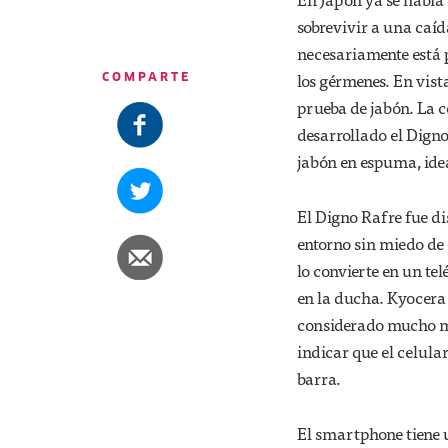
sobrevivir a una caíd
necesariamente está 
los gérmenes. En vist
COMPARTE
prueba de jabón. La 
desarrollado el Dign
jabón en espuma, idea
El Digno Rafre fue d
entorno sin miedo de
lo convierte en un tel
en la ducha. Kyocera 
considerado mucho más
indicar que el celula
barra.
El smartphone tiene u