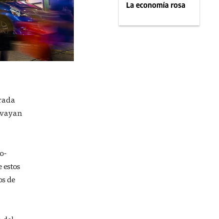
La economía rosa
erada
s vayan
o-
e estos
os de