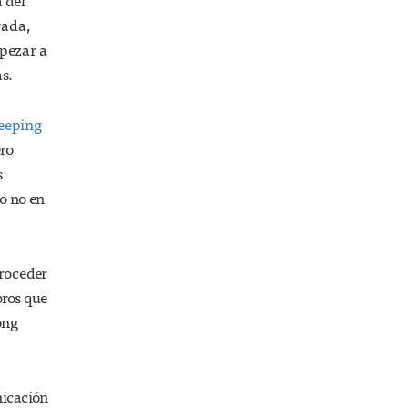
 del
rada,
mpezar a
s.
eeping
ero
s
ro no en
proceder
bros que
ong
nicación