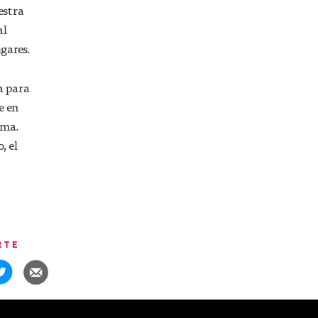
estra
al
ugares.
na para
e en
ema.
, el
RTE