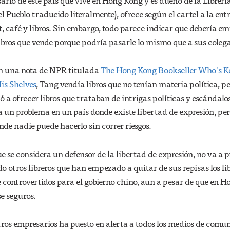
rio de este país que vive en Hong Kong y es dueño de la Librería
 Pueblo traducido literalmente), ofrece según el cartel a la ent
et, café y libros. Sin embargo, todo parece indicar que debería e
ibros que vende porque podría pasarle lo mismo que a sus colega
en una nota de NPR titulada
The Hong Kong Bookseller Who's K
is Shelves
, Tang vendía libros que no tenían materia política, p
a ofrecer libros que trataban de intrigas políticas y escándalo
ía un problema en un país donde existe libertad de expresión, pe
de nadie puede hacerlo sin correr riesgos.
 se considera un defensor de la libertad de expresión, no va a 
o otros libreros que han empezado a quitar de sus repisas los li
 controvertidos para el gobierno chino, aun a pesar de que en H
e seguros.
tros empresarios ha puesto en alerta a todos los medios de comu