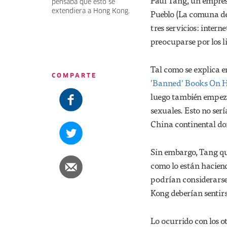
Paul Tang, un empresa
pensaba que esto se
extendiera a Hong Kong.
Pueblo (La comuna del
tres servicios: intern
preocuparse por los l
Tal como se explica 
COMPARTE
'Banned' Books On H
luego también empezó 
sexuales. Esto no ser
China continental don
Sin embargo, Tang que
como lo están haciend
podrían considerarse
Kong deberían sentirs
Lo ocurrido con los o