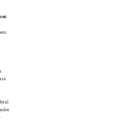
cer.
tero
n
ara
ebral
mulos
-