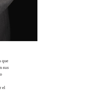
a que
n sus
/o
 el
HISTORIAS