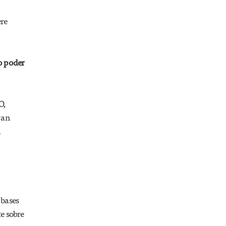
El FBI vs Apple
ere
go poder
O,
ran
a
 bases
e sobre