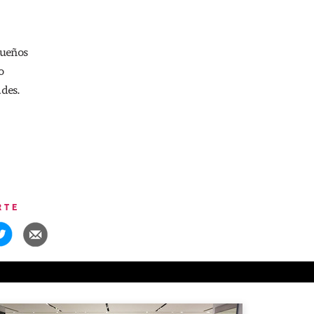
queños
o
ades.
RTE