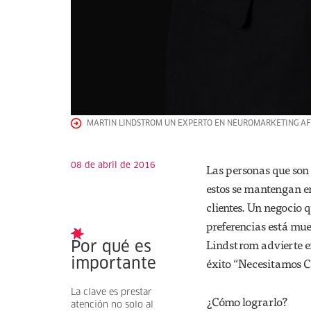
MARTIN LINDSTROM UN EXPERTO EN NEUROMARKETING AFI
08 de abril de 2016
Las personas que son 
estos se mantengan e
clientes. Un negocio 
preferencias está mue
Lindstrom advierte e
Por qué es
éxito “Necesitamos C
importante
La clave es prestar
¿Cómo lograrlo?
atención no solo al